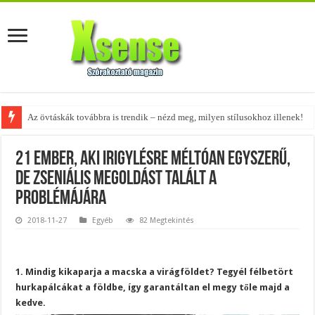
Az övtáskák továbbra is trendik – nézd meg, milyen stílusokhoz illenek!
A tökéletes táskák férfiaknak – fedezd fel az 5 legjobb fazont!
21 ember, aki irigylésre méltóan egyszerű,
de zseniális megoldást talált a
problémájára
2018-11-27
Egyéb
82 Megtekintés
1. Mindig kikaparja a macska a virágföldet? Tegyél félbetört
hurkapálcákat a földbe, így garantáltan el megy tőle majd a
kedve.