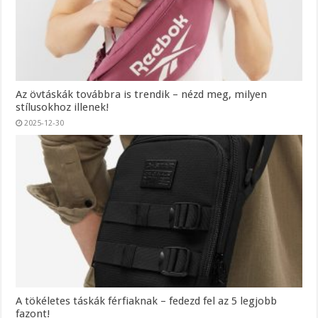
Az övtáskák továbbra is trendik – nézd meg, milyen
stílusokhoz illenek!
2025-12-30
A tökéletes táskák férfiaknak – fedezd fel az 5 legjobb
fazont!