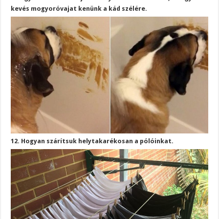
kevés mogyoróvajat kenünk a kád szélére.
12. Hogyan szárítsuk helytakarékosan a pólóinkat.