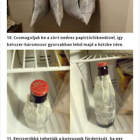
10. Csomagoljuk be a sört nedves papírtörlőkendővel, így
kétszer-háromszor gyorsabban lehűl majd a hűtőbe téve.
11. Egyszerűbbé tehetjük a kutyusunk fürdetését, ha egy