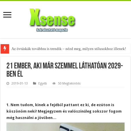
Az övtáskák továbbra is trendik – nézd meg, milyen stílusokhoz illenek!
A tökéletes táskák férfiaknak – fedezd fel az 5 legjobb fazont!
21 ember, aki már szemmel láthatóan 2029-
ben él
2019-01-13
Egyéb
50 Megtekintés
1. Nem tudom, kinek a fejéből pattant ez ki, de ezúton is
köszönöm neki! Megjegyzem és valószínűleg sokszor fogom
még használni a jövőben…