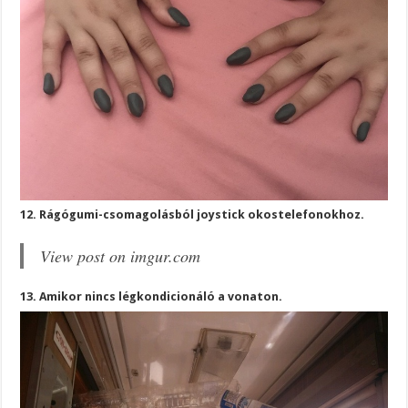
12. Rágógumi-csomagolásból joystick okostelefonokhoz.
View post on imgur.com
13. Amikor nincs légkondicionáló a vonaton.