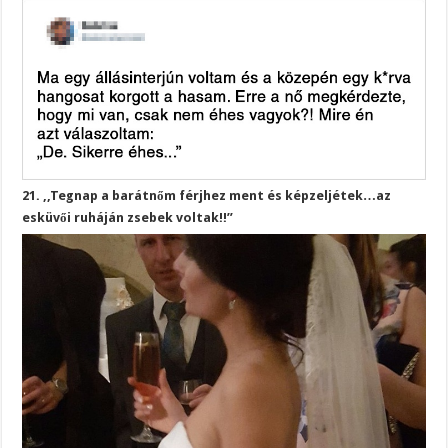
21. ,,Tegnap a barátnőm férjhez ment és képzeljétek…az
esküvői ruháján zsebek voltak!!”