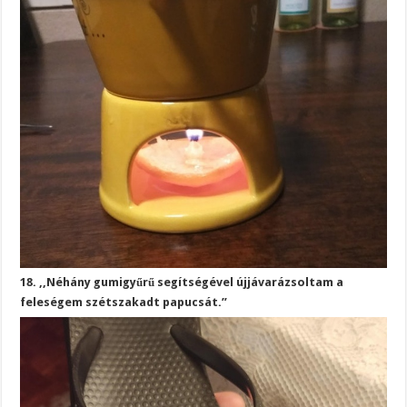
18. ,,Néhány gumigyűrű segítségével újjávarázsoltam a
feleségem szétszakadt papucsát.”