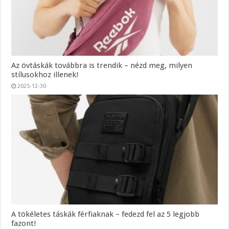
Az övtáskák továbbra is trendik – nézd meg, milyen
stílusokhoz illenek!
2025-12-30
A tökéletes táskák férfiaknak – fedezd fel az 5 legjobb
fazont!