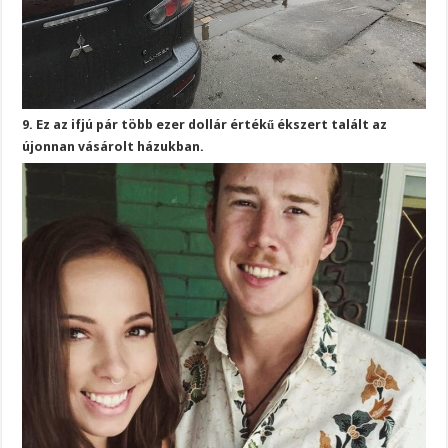
9. Ez az ifjú pár több ezer dollár értékű ékszert talált az
újonnan vásárolt házukban.