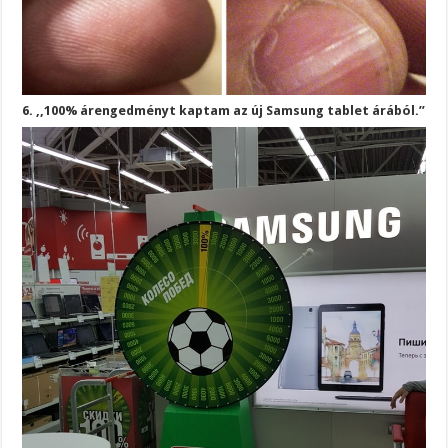
6. ,,100% árengedményt kaptam az új Samsung tablet árából.”