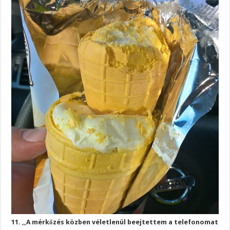
11. ,,A mérkőzés közben véletlenül beejtettem a telefonomat