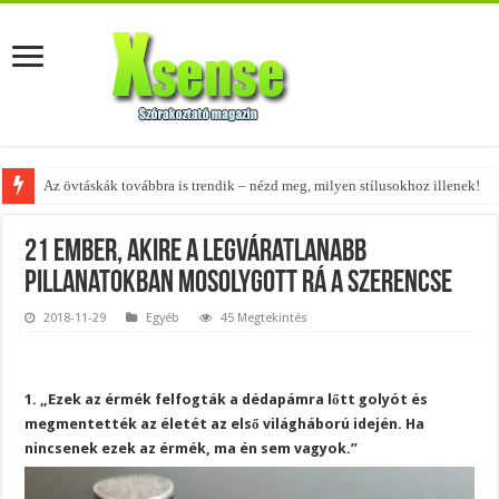
A tökéletes táskák férfiaknak – fedezd fel az 5 legjobb fazont!
21 ember, akire a legváratlanabb
pillanatokban mosolygott rá a szerencse
2018-11-29
Egyéb
45 Megtekintés
1. „Ezek az érmék felfogták a dédapámra lőtt golyót és
megmentették az életét az első világháború idején. Ha
nincsenek ezek az érmék, ma én sem vagyok.”