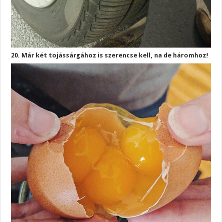
20. Már két tojássárgához is szerencse kell, na de háromhoz!