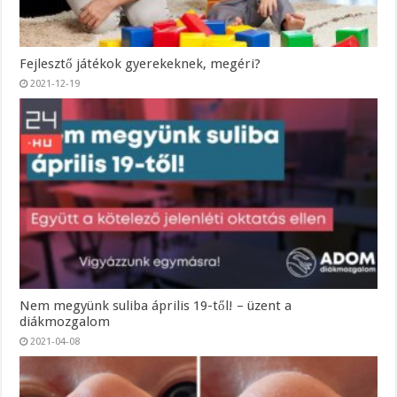
Fejlesztő játékok gyerekeknek, megéri?
2021-12-19
Nem megyünk suliba április 19-től! – üzent a
diákmozgalom
2021-04-08