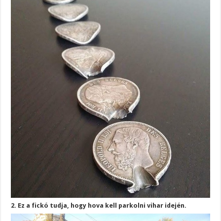
2. Ez a fickó tudja, hogy hova kell parkolni vihar idején.