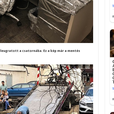
beleugratott a csatornába. Ez a kép már a mentés