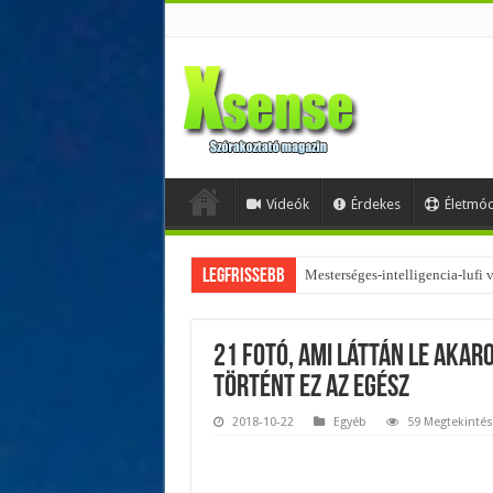
Videók
Érdekes
Életmó
Legfrissebb
Az övtáskák továbbra is trendik
21 fotó, ami láttán le akar
történt ez az egész
2018-10-22
Egyéb
59 Megtekintés