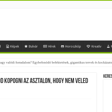
d
Képek
Bulvár
Hírek
Horoszkóp
Kreatív
 – nézd meg, milyen stílusokhoz illenek!
Kere
od kopogni az asztalon, hogy nem veled