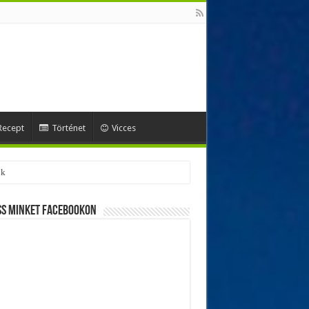
Recept
Történet
Vicces
ss minket Facebookon