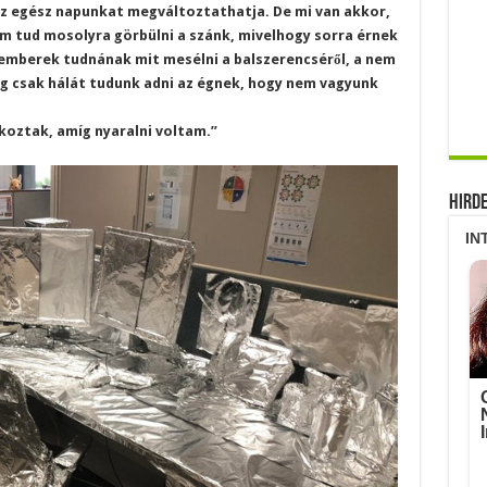
az egész napunkat megváltoztathatja. De mi van akkor,
em tud mosolyra görbülni a szánk, mivelhogy sorra érnek
emberek tudnának mit mesélni a balszerencséről, a nem
g csak hálát tudunk adni az égnek, hogy nem vagyunk
koztak, amíg nyaralni voltam.”
Hird