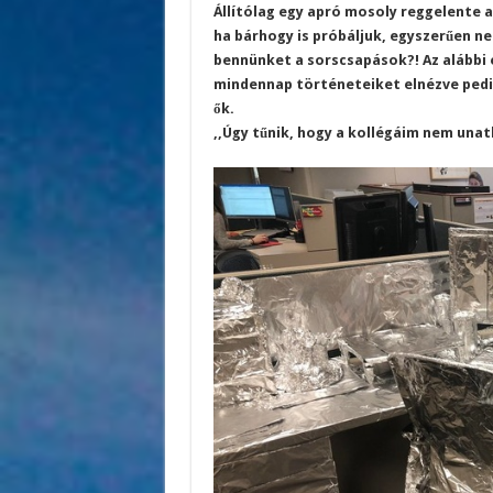
Állítólag egy apró mosoly reggelente 
ha bárhogy is próbáljuk, egyszerűen n
bennünket a sorscsapások?! Az alábbi 
mindennap történeteiket elnézve pedi
ők.
,,Úgy tűnik, hogy a kollégáim nem unat