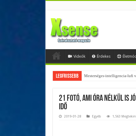
Videók
Érdekes
Életmó
Legfrissebb
Az övtáskák továbbra is trendik
21 fotó, ami óra nélkül is j
idő
2019-01-28
Egyéb
1,563 Megtekin