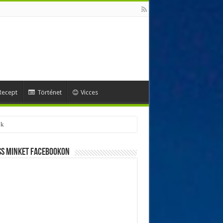
Recept
Történet
Vicces
ss minket Facebookon