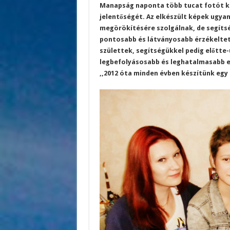
Manapság naponta több tucat fotót ké
jelentőségét. Az elkészült képek ugyan
megörökítésére szolgálnak, de segíts
pontosabb és látványosabb érzékeltet
születtek, segítségükkel pedig előtte
legbefolyásosabb és leghatalmasabb er
,,2012 óta minden évben készítünk egy