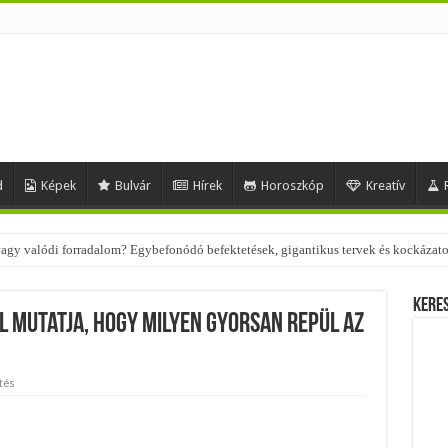
d
Képek
Bulvár
Hírek
Horoszkóp
Kreatív
 – nézd meg, milyen stílusokhoz illenek!
Kere
ól mutatja, hogy milyen gyorsan repül az
tés