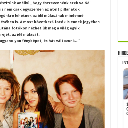
szítünk anélkül, hogy észrevennénk ezek valódi
is nem csak egyszerűen az átélt pillanatok
égünkre lehetnek az idő múlásának mindennél
ésében is. A most következő fotók is ennek jegyében
-utána fotókon nézhetjük meg a világ egyik
ejét: az idő múlását.
 ugyanolyan fényképet, és hát változunk…”
Hird