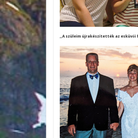
,,A szüleim újrakészítették az esküvői