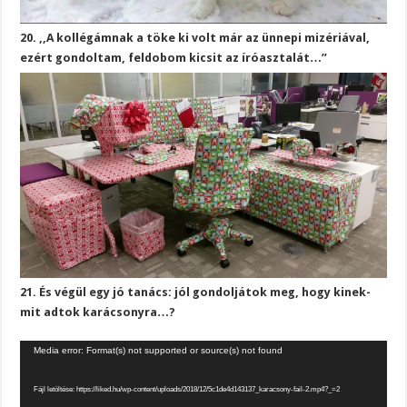
20. ,,A kollégámnak a töke ki volt már az ünnepi mizériával,
ezért gondoltam, feldobom kicsit az íróasztalát…”
21. És végül egy jó tanács: jól gondoljátok meg, hogy kinek-
mit adtok karácsonyra…?
Videólejátszó
Media error: Format(s) not supported or source(s) not found
Fájl letöltése: https://liked.hu/wp-content/uploads/2018/12/5c1de4d143137_karacsony-fail-2.mp4?_=2