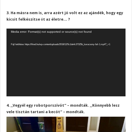
3. Ha másra nem is, arra azért jó volt ez az ajándék, hogy egy
kicsit felkészítse őt az életre… ?
Videólejátszó
Media error: Format(s) not supported or source(s) not found
Fájl letöltése: https://liked.hu/wp-content/uploads/2018/12/5c1de4c37325b_karacsony-fail-1.mp4?_=1
4. ,,Vegyél egy robotporszívót” – mondták. ,,Könnyebb lesz
vele tisztán tartani a kecót” – mondták.