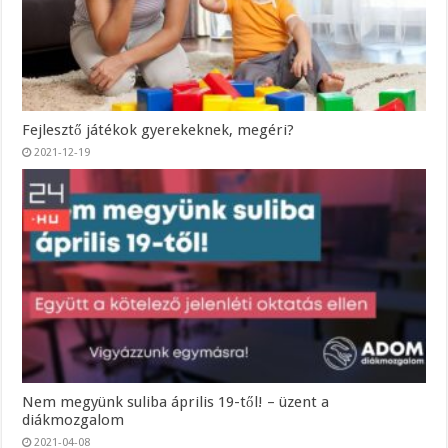
Fejlesztő játékok gyerekeknek, megéri?
2021-12-19
Nem megyünk suliba április 19-től! – üzent a
diákmozgalom
2021-04-08