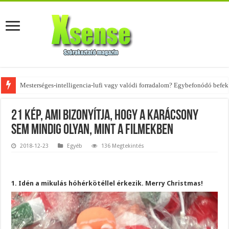
Az övtáskák továbbra is trendik – nézd meg, milyen stílusokhoz illenek!
21 kép, ami bizonyítja, hogy a karácsony
sem mindig olyan, mint a filmekben
2018-12-23
Egyéb
136 Megtekintés
1. Idén a mikulás hóhérkötéllel érkezik. Merry Christmas!