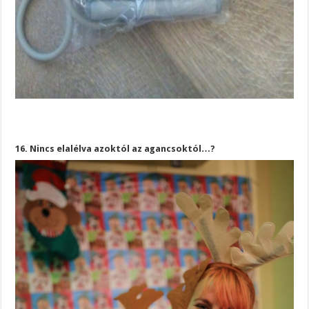
16. Nincs elalélva azoktól az agancsoktól…?