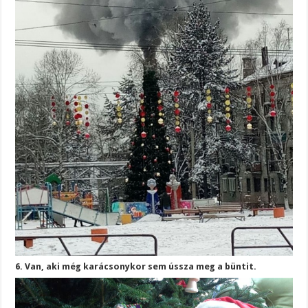
6. Van, aki még karácsonykor sem ússza meg a büntit.