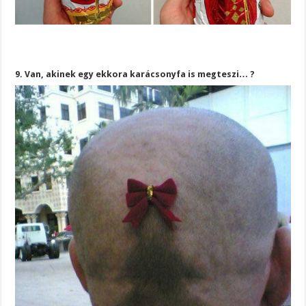
9. Van, akinek egy ekkora karácsonyfa is megteszi… ?