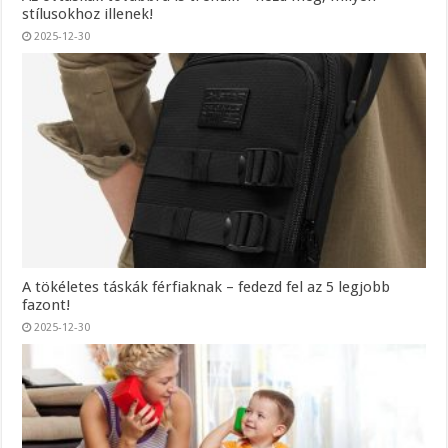
stílusokhoz illenek!
2025-12-30
A tökéletes táskák férfiaknak – fedezd fel az 5 legjobb
fazont!
2025-12-30