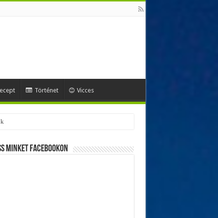
ecept
Történet
Vicces
ss minket Facebookon