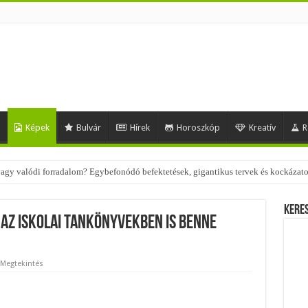
d
Képek
Bulvár
Hírek
Horoszkóp
Kreatív
R
 – nézd meg, milyen stílusokhoz illenek!
Kere
 az iskolai tankönyvekben is benne
 Megtekintés