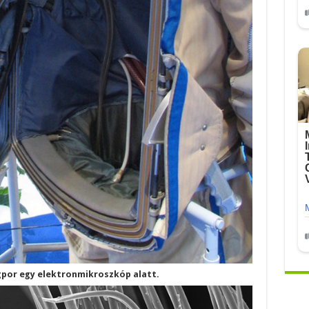
ágpor egy elektronmikroszkóp alatt.