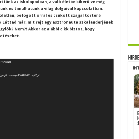
öttünk az iskolapadban, a való életbe kikerülve még
nk és tanulhatunk a világ dolgaival kapcsolatban.
atlan, befogott orral és csukott szájjal történő
t? Láttad már, mit rejt egy asztronauta szkafanderjének
ylók? Nem?! Akkor az alábbi cikk biztos, hogy
petéseket.
Hird
ot found
57e0f_ezgifcom-crop-1544476475.mp4?_=1