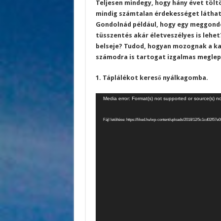
Teljesen mindegy, hogy hány évet tölt
mindig számtalan érdekességet láthatu
Gondolnád például, hogy egy meggondol
tüsszentés akár életveszélyes is lehe
belseje? Tudod, hogyan mozognak a kag
számodra is tartogat izgalmas megle
1. Táplálékot kereső nyálkagomba.
Videólejátszó
Media error: Format(s) not supported or source(s) n
Fájl letöltése: https://liked.hu/wp-content/uploads/2018/12/5c1cd02f