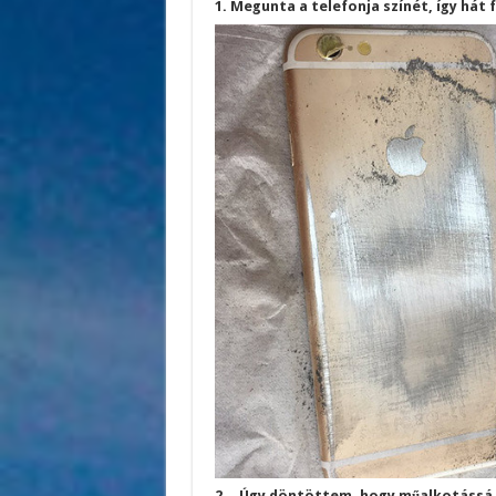
1. Megunta a telefonja színét, így hát
2. ,,Úgy döntöttem, hogy műalkotáss