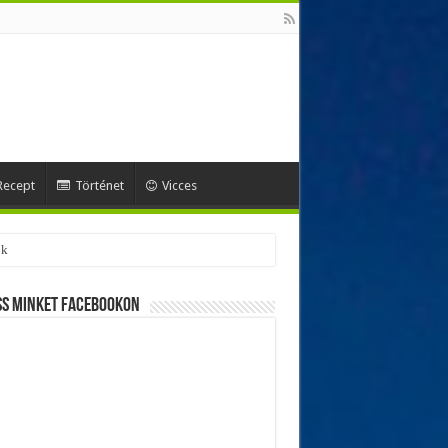
Recept
Történet
Vicces
ss minket Facebookon