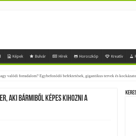
d
Képek
Bulvár
Hírek
Horoszkóp
Kreatív
 – nézd meg, milyen stílusokhoz illenek!
Kere
r, aki bármiből képes kihozni a