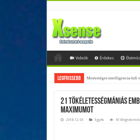
Videók
Érdekes
Életmó
Legfrissebb
Az övtáskák továbbra is trendik
21 tökéletességmániás embe
maximumot
2018-12-03
Egyéb
93 Megtekintés