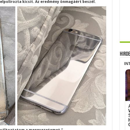
 felpolírozta kicsit. Az eredmény önmagáért beszél.
Hird
á változtatom a mennyezetemet.”