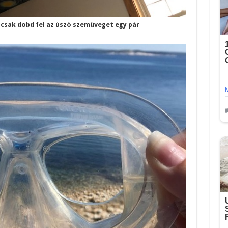
t, csak dobd fel az úszó szemüveget egy pár