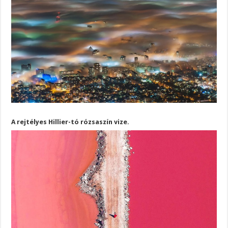
A rejtélyes Hillier-tó rózsaszín vize.