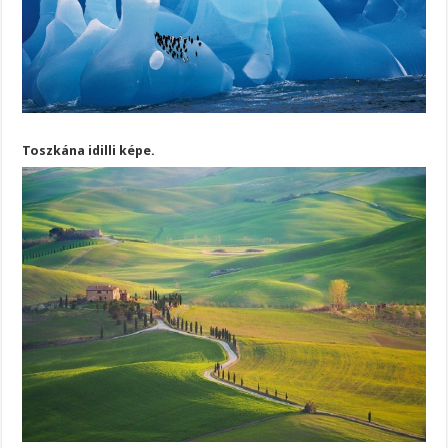
Toszkána idilli képe.