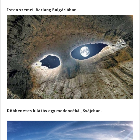
Isten szemei. Barlang Bulgáriában.
Döbbenetes kilátás egy medencéből, Svájcban.