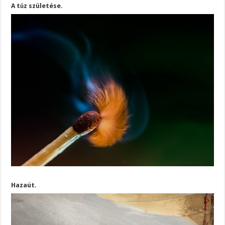
A tűz születése.
Hazaút.