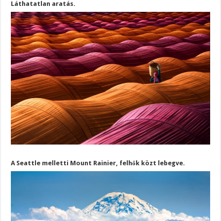
Láthatatlan aratás.
A Seattle melletti Mount Rainier, felhők közt lebegve.