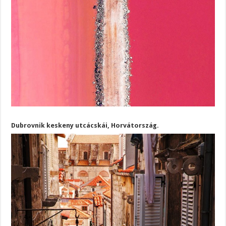
Dubrovnik keskeny utcácskái, Horvátország.