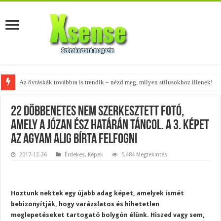
A tökéletes táskák férfiaknak – fedezd fel az 5 legjobb fazont!
22 döbbenetes nem szerkesztett fotó,
amely a józan ész határán táncol. A 3. képet
az agyam alig bírta felfogni
2017-12-26
Érdekes
,
Képek
5,484 Megtekintés
Hoztunk nektek egy újabb adag képet, amelyek ismét
bebizonyítják, hogy varázslatos és hihetetlen
meglepetéseket tartogató bolygón élünk. Hiszed vagy sem,