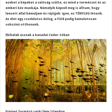
ezeket a képeket a valóság szülte, ez mind a természet és az
emberi kéz munkája. Némelyik képnél meg is álltam, hogy
leesett állal bámuljam és rájöjjek: igen, ez TÉNYLEG létezik.
Az élet egy csodálatos dolog, a Föld pedig bámulatosan
sokszínű otthonunk.
Ebihalak úsznak a kanadai Cedar-tóban
Főnixet formázó sarki fény Izlandon.