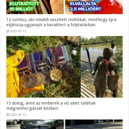
12 színész, aki inkább veszített milliókat, minthogy újra
eljátssza ugyanazt a karaktert a folytatásban
2023-03-15
15 dolog, amit az emberek a víz alatt találtak
mágneshorgászat közben
2023-03-15