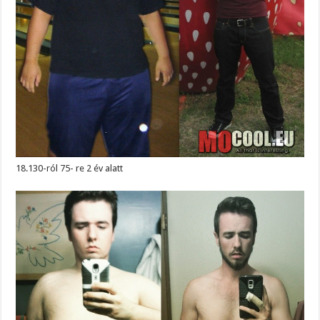
18.130-ról 75- re 2 év alatt