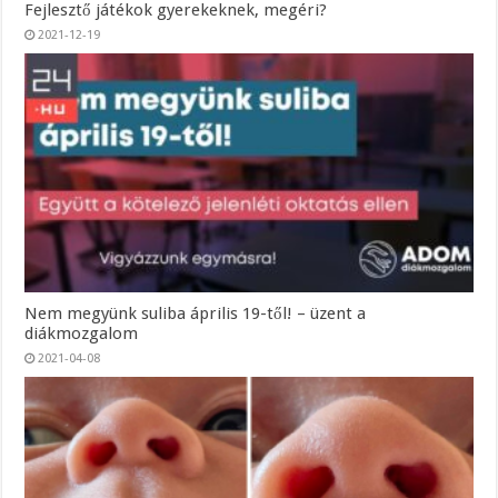
Fejlesztő játékok gyerekeknek, megéri?
2021-12-19
Nem megyünk suliba április 19-től! – üzent a
diákmozgalom
2021-04-08