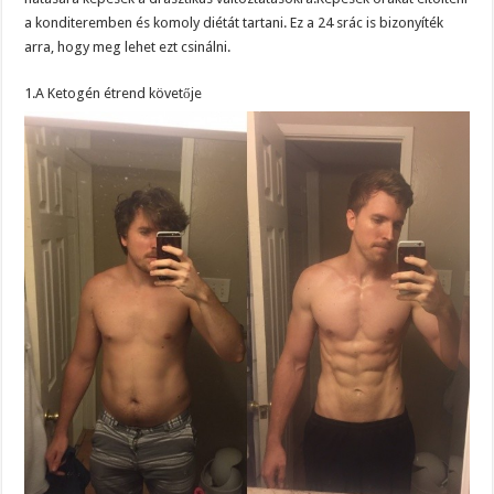
a konditeremben és komoly diétát tartani. Ez a 24 srác is bizonyíték
arra, hogy meg lehet ezt csinálni.
1.A Ketogén étrend követője