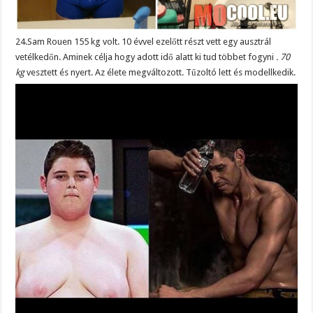
24.Sam Rouen 155 kg volt. 10 évvel ezelőtt részt vett egy ausztrál
vetélkedőn. Aminek célja hogy adott idő alatt ki tud többet fogyni
. 70
kg
vesztett és nyert. Az élete megváltozott. Tűzoltó lett és modellkedik.