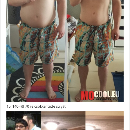
15. 140-ről 70 re csökkentette súlyát