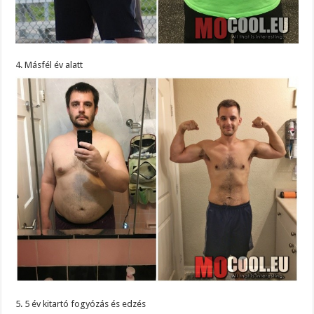
4. Másfél év alatt
5. 5 év kitartó fogyózás és edzés