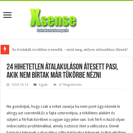
A tökéletes táskák férfiaknak – fedezd fel az 5 legjobb fazont!
24 hihetetlen átalakuláson átesett pasi,
akik nem bírtak már tükörbe nézni
2018-10-14
Egyéb
47 Megtekintés
Ne gondoljuk, hogy csak a nőket zavarja ha nem pont úgy néznek ki
ahogy azt szeretnék.Ez a fajta sztereotípia, a tökéletes alakért és
súlyért a férfiak körében is ugyan úgy jelen van. Sok férfi is küzd olyan
önbecsülési problémákkal, amely ösztönzi őket a változásra. Ennek
hatására képesek a drasztikus változtatásokra.Képesek órákat eltölteni