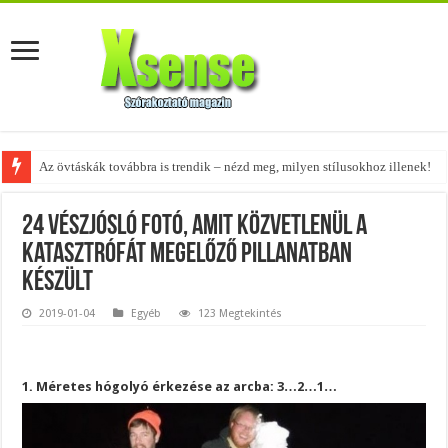
A tökéletes táskák férfiaknak – fedezd fel az 5 legjobb fazont!
24 vészjósló fotó, amit közvetlenül a
katasztrófát megelőző pillanatban
készült
2019-01-04
Egyéb
123 Megtekintés
1. Méretes hógolyó érkezése az arcba: 3…2…1…