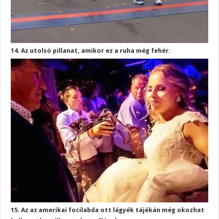
14. Az utolsó pillanat, amikor ez a ruha még fehér.
15. Az az amerikai focilabda ott lágyék tájékán még okozhat