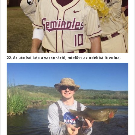
22. Az utolsó kép a vacsoráról, mielőtt az odébbállt volna.