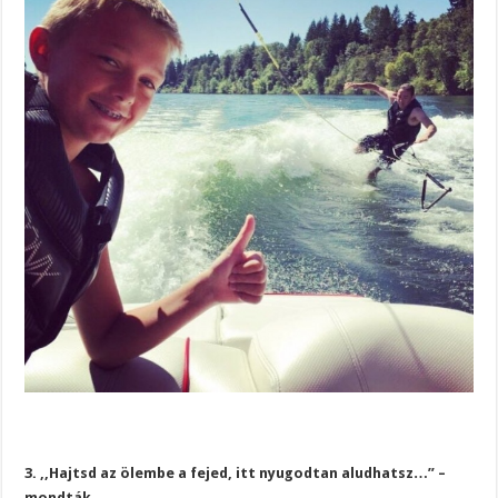
3. ,,Hajtsd az ölembe a fejed, itt nyugodtan aludhatsz…” –
mondták.