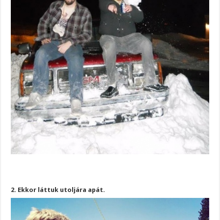
2. Ekkor láttuk utoljára apát.