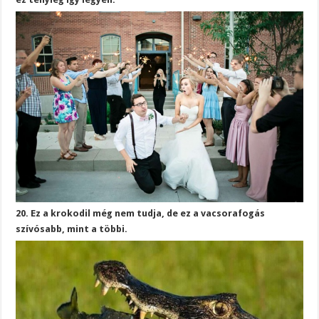
20. Ez a krokodil még nem tudja, de ez a vacsorafogás
szívósabb, mint a többi.