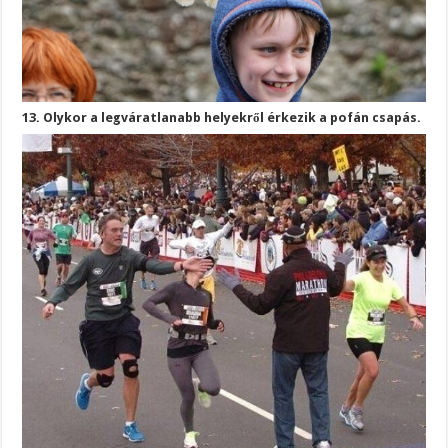
13. Olykor a legváratlanabb helyekről érkezik a pofán csapás.