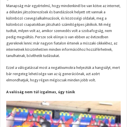
Manapság már egyértelmű, hogy mindenkinél be van kötve az internet,
a délutáni játszóterezések és bandázások helyett ott vannak a
különböző csevegőalkalmazások, és közösségi oldalak, meg a
különböző csapatokban játszható számítógépes játékok. Mi még
tudtuk, milyen volt az, amikor szenvedés volt a szobafogság, nem
pedig megváltás. Persze sok előnye is van ebben az évtizedben
gyereknek lenni: már nagyon fiatalon értenek a műszaki cikkekhez, az
internetnek köszönhetően minden információhoz hozzáférhetnek,
tanulhatnak, bővíthetik tudásukat.
Ezzel a válogatással most a negatívumokra helyeztük a hangsúlyt, mert
bár rengeteg lehetősége van az új generációnak, azt azért
elmondhatjuk, hogy régen mégiscsak minden jobb volt.
A valóság nem túl izgalmas, úgy tűnik