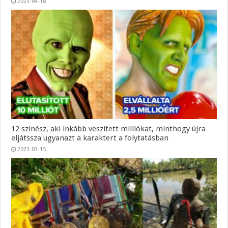
2023-04-18
12 színész, aki inkább veszített milliókat, minthogy újra
eljátssza ugyanazt a karaktert a folytatásban
2023-03-15