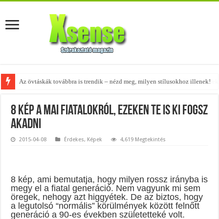
Az övtáskák továbbra is trendik – nézd meg, milyen stílusokhoz illenek!
8 kép a mai fiatalokról, ezeken te is ki fogsz
akadni
2015-04-08
Érdekes
,
Képek
4,619 Megtekintés
8 kép, ami bemutatja, hogy milyen rossz irányba is
megy el a fiatal generáció. Nem vagyunk mi sem
öregek, nehogy azt higgyétek. De az biztos, hogy
a legutolsó “normális” körülmények között felnőtt
generáció a 90-es években születetteké volt.