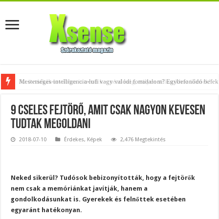
Az övtáskák továbbra is trendik – nézd meg, milyen stílusokhoz illenek!
9 cseles fejtörő, amit csak nagyon kevesen
tudtak megoldani
2018-07-10
Érdekes
,
Képek
2,476 Megtekintés
Neked sikerül? Tudósok bebizonyították, hogy a fejtörők
nem csak a memóriánkat javítják, hanem a
gondolkodásunkat is. Gyerekek és felnőttek esetében
egyaránt hatékonyan.