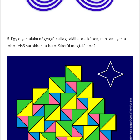
6. Egy olyan alakú négyágú csillag található a képen, mint amilyen a
jobb felső sarokban látható. Sikerül megtalálnod?