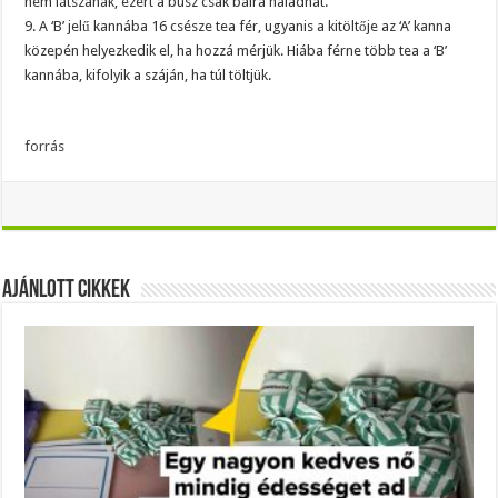
nem látszanak, ezért a busz csak balra haladhat.
9. A ‘B’ jelű kannába 16 csésze tea fér, ugyanis a kitöltője az ‘A’ kanna
közepén helyezkedik el, ha hozzá mérjük. Hiába férne több tea a ‘B’
kannába, kifolyik a száján, ha túl töltjük.
forrás
Ajánlott Cikkek