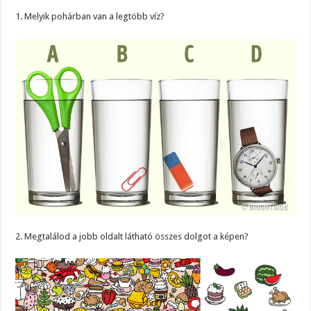
1. Melyik pohárban van a legtöbb víz?
2. Megtalálod a jobb oldalt látható összes dolgot a képen?