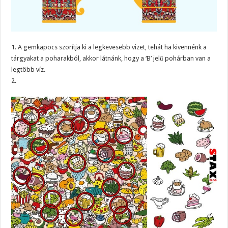
1. A gemkapocs szorítja ki a legkevesebb vizet, tehát ha kivennénk a
tárgyakat a poharakból, akkor látnánk, hogy a ‘B’ jelű pohárban van a
legtöbb víz.
2.