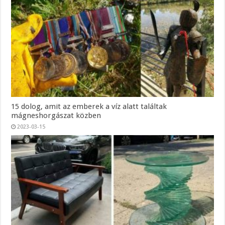
15 dolog, amit az emberek a víz alatt találtak
mágneshorgászat közben
2023-03-15