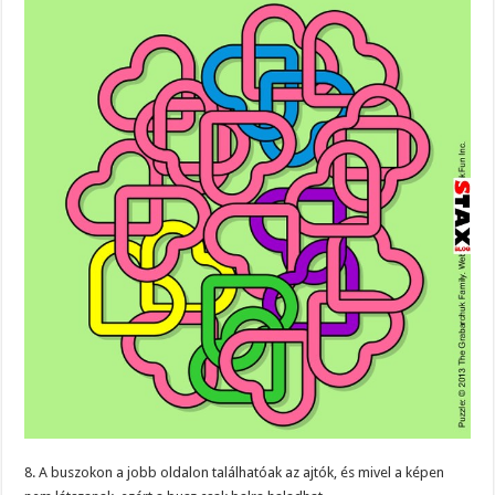
8. A buszokon a jobb oldalon találhatóak az ajtók, és mivel a képen