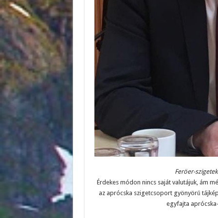
Feröer-szigete
Érdekes módon nincs saját valutájuk, ám mé
az aprócska szigetcsoport gyönyörű tájképe
egyfajta aprócska