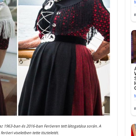
 az 1963-ban és 2016-ban Feröeren tett látogatása során. A
öeri viseletben tette tiszteletét.