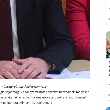
k miniszterelnöke Axel Johannesen.
gis saját maguk által nyomtatott pénzeket használnak, melyeket
i tarkítanak. A feröer korona épp ezért sokkal inkább hasonlít
-műalkotásra, mintsem fizetőeszközre.