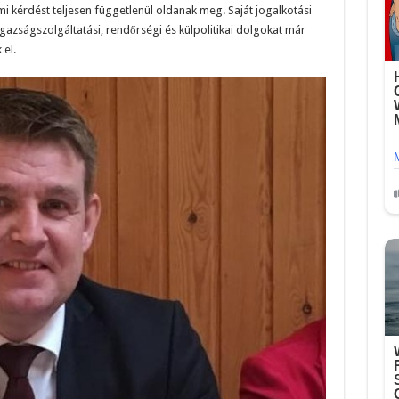
i kérdést teljesen függetlenül oldanak meg. Saját jogalkotási
 igazságszolgáltatási, rendőrségi és külpolitikai dolgokat már
el.