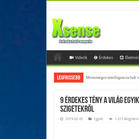
Videók
Érdekes
Életmó
Legfrissebb
Az övtáskák továbbra is trendik
9 érdekes tény a világ egyi
szigetekről
2019-02-05
Egyéb
1,015 Megtekin