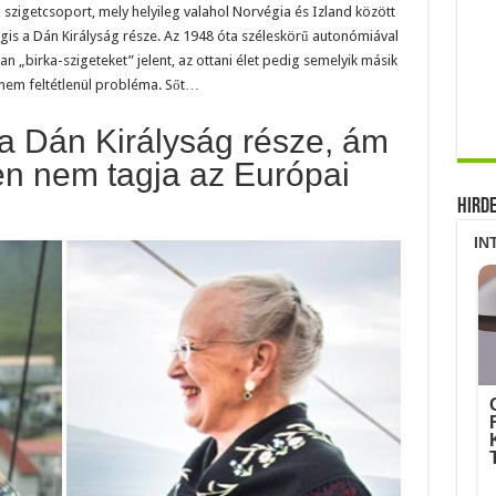
ű szigetcsoport, mely helyileg valahol Norvégia és Izland között
égis a Dán Királyság része. Az 1948 óta széleskörű autonómiával
an „birka-szigeteket” jelent, az ottani élet pedig semelyik másik
 nem feltétlenül probléma. Sőt…
 a Dán Királyság része, ám
en nem tagja az Európai
Hird