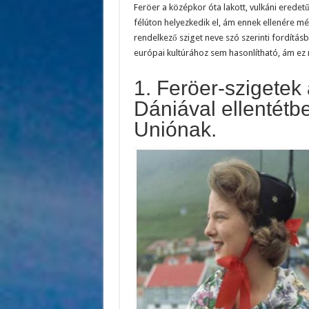
Feröer a középkor óta lakott, vulkáni eredet
félúton helyezkedik el, ám ennek ellenére m
rendelkező sziget neve szó szerinti fordításb
európai kultúrához sem hasonlítható, ám ez
1. Feröer-szigetek
Dániával ellentétb
Uniónak.