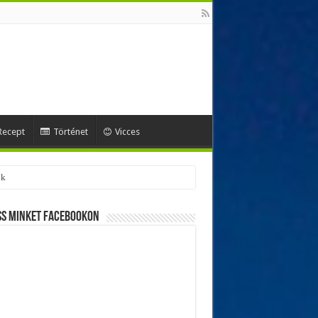
Recept
Történet
Vicces
ss minket Facebookon