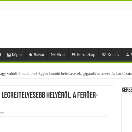
d
Képek
Bulvár
Hírek
Horoszkóp
Kreatív
 – nézd meg, milyen stílusokhoz illenek!
Kere
k legrejtélyesebb helyéről, a Feröer-
tés