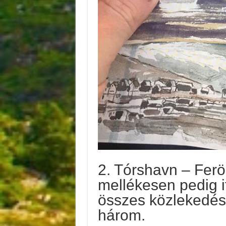
2. Tórshavn – Ferö
mellékesen pedig it
összes közlekedés
három.