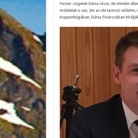
Feröer-szigetek Dánia része, de minden állam
testületük is van, ám az ide tartozó védelmi,
Koppenhágában, Dánia fővárosában bírálják 