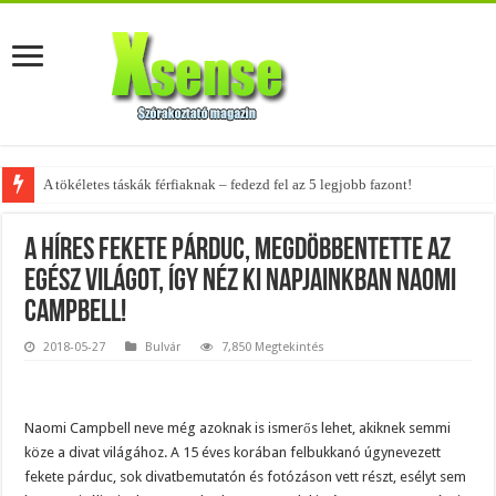
19 évesen 155 kilót nyomott és utálta magát — ma már tűzoltó és modell
A híres fekete párduc, megdöbbentette az
egész világot, így néz ki napjainkban Naomi
Campbell!
2018-05-27
Bulvár
7,850 Megtekintés
Naomi Campbell neve még azoknak is ismerős lehet, akiknek semmi
köze a divat világához. A 15 éves korában felbukkanó úgynevezett
fekete párduc, sok divatbemutatón és fotózáson vett részt, esélyt sem