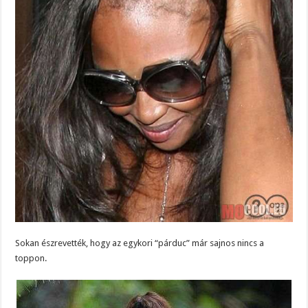
Sokan észrevették, hogy az egykori “párduc” már sajnos nincs a
toppon.