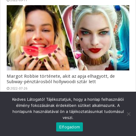
2022-09-11
Margot Robbie története, akit az apja elhagyott, de
Subway-pénztárosból hollywoodi sztár lett
2022-07-26
Kedves Látogató! Tájékoztatjuk, hogy a honlap felhasználói
élmény fokozásának érdekében sütiket alkalmazunk. A
honlapunk használatával ön a tájékoztatásunkat tudomásul
veszi.
Elfogadom