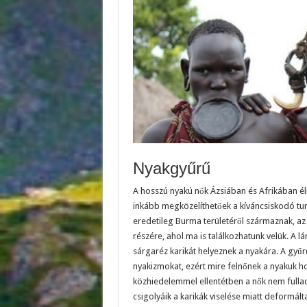
Nyakgyűrű
A hosszú nyakú nők Ázsiában és Afrikában él
inkább megközelíthetőek a kíváncsiskodó tur
eredetileg Burma területéről származnak, az
részére, ahol ma is találkozhatunk velük. A 
sárgaréz karikát helyeznek a nyakára. A gyűr
nyakizmokat, ezért mire felnőnek a nyakuk h
közhiedelemmel ellentétben a nők nem fulladn
csigolyáik a karikák viselése miatt deformál