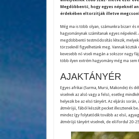
Megdöbbentő, hogy egyes népeknél ann
érdekében eltorzítják illetve megcson
Még ma is több olyan, számunkra bizarr és
hagyománynak számítanak egyes népeknél. A m
megdöbbentő testmódosítás létezik, melyeket
törzseknél figyelhetünk meg. Vannak köztük
kevesebb nő viseli magán a sokszor nagy f
több ilyen extrém hagyomány még ma sem tű
AJAKTÁNYÉR
Egyes afrikai (Surma, Mursi, Makonde) és dé
viselnek az alsó vagy a felső, esetleg mindk
helyezik be az első tányért. Az eljárás során
átmérőjű, fából készült pecket illesztenek b
mindez így folytatódik tovább az első, agya
átmérőjű tányért viselnek, de előfordul 20-25