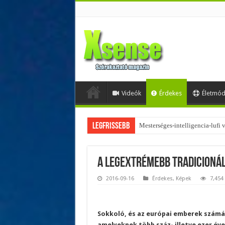
Videók
Érdekes
Életmó
Legfrissebb
Az övtáskák továbbra is trendik
A legextrémebb tradicioná
2016-09-16
Érdekes
,
Képek
7,454
Sokkoló, és az európai emberek szám
amelyeknek több száz- illetve ezer é