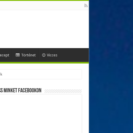
ecept
Történet
Vicces
ss minket Facebookon