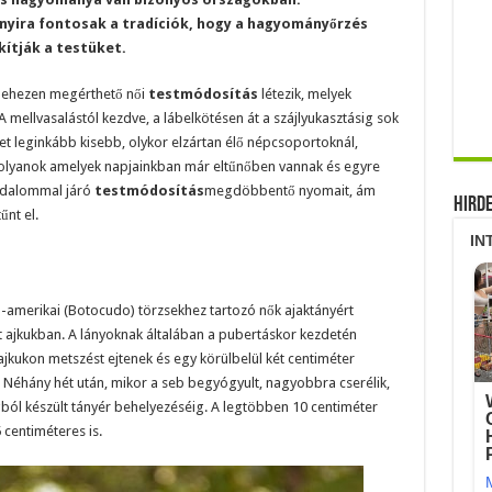
yira fontosak a tradíciók, hogy a hagyományőrzés
kítják a testüket.
 nehezen megérthető női
testmódosítás
létezik, melyek
ellvasalástól kezdve, a lábelkötésen át a szájlyukasztásig sok
 leginkább kisebb, olykor elzártan élő népcsoportoknál,
 olyanok amelyek napjainkban már eltűnőben vannak és egyre
ájdalommal járó
testmódosítás
megdöbbentő nyomait, ám
Hird
nt el.
l-amerikai (Botocudo) törzsekhez tartozó nők ajaktányért
ét ajkukban. A lányoknak általában a pubertáskor kezdetén
, ajkukon metszést ejtenek és egy körülbelül két centiméter
e. Néhány hét után, mikor a seb begyógyult, nagyobbra cserélik,
gból készült tányér behelyezéséig. A legtöbben 10 centiméter
 centiméteres is.