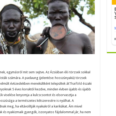
nek, egymásról mit sem sejtve. Az Ázsiában élő törzsek sokkal
isták számára. A padaung (jelentése: hosszúnyakú) törzsek
 elmúlt évtizedekben menekültként települtek át
Thaiföld
északi
lányoknak 5 éves koruktól kezdve, minden évben újabb és újabb
űk viselése lenyomja a kulcscsontot és elsorvasztja a
osszúsága a természetes kétszeresére is nyúlhat. A
ak meg, ha eltávolítják nyakukról a karikákat. Ám mivel
tak és nyakizmaik gyengék, iszonyatos fájdalommal jár, ha nem