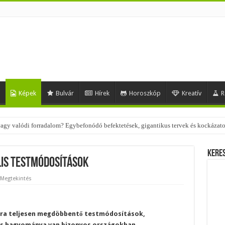
d
Képek
Bulvár
Hírek
Horoszkóp
Kreatív
R
 – nézd meg, milyen stílusokhoz illenek!
Kere
lis testmódosítások
 Megtekintés
ára teljesen megdöbbentő testmódosítások,
ves hagyománya van bizonyos országokban.