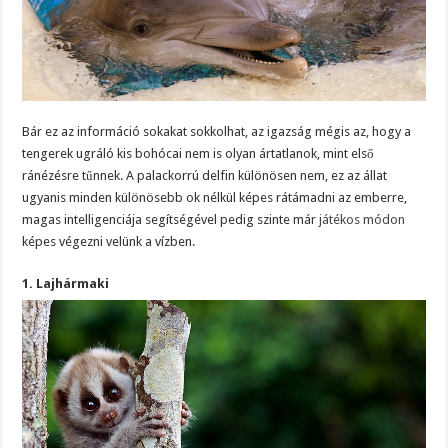
Bár ez az információ sokakat sokkolhat, az igazság mégis az, hogy a
tengerek ugráló kis bohócai nem is olyan ártatlanok, mint első
ránézésre tűnnek. A palackorrú delfin különösen nem, ez az állat
ugyanis minden különösebb ok nélkül képes rátámadni az emberre,
magas intelligenciája segítségével pedig szinte már
játékos módon
képes végezni velünk a vízben.
1. Lajhármaki