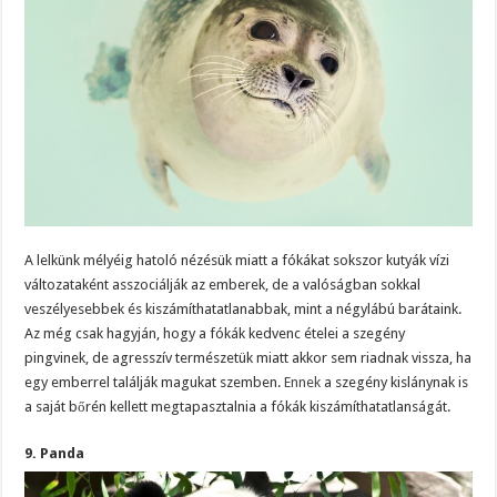
A lelkünk mélyéig hatoló nézésük miatt a fókákat sokszor kutyák vízi
változataként asszociálják az emberek, de a valóságban sokkal
veszélyesebbek és kiszámíthatatlanabbak, mint a négylábú barátaink.
Az még csak hagyján, hogy a fókák kedvenc ételei a szegény
pingvinek, de agresszív természetük miatt akkor sem riadnak vissza, ha
egy emberrel találják magukat szemben.
Ennek
a szegény kislánynak is
a saját bőrén kellett megtapasztalnia a fókák kiszámíthatatlanságát.
9. Panda