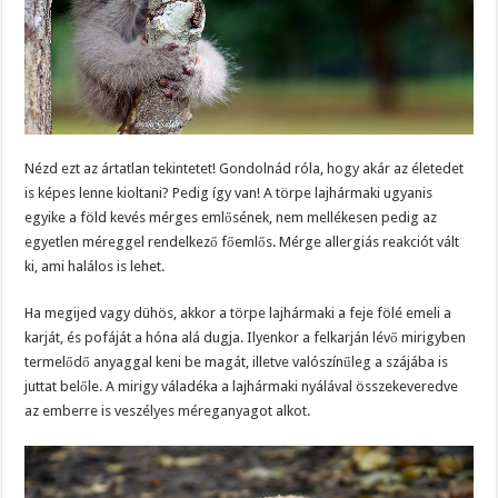
Nézd ezt az ártatlan tekintetet! Gondolnád róla, hogy akár az életedet
is képes lenne kioltani? Pedig így van! A törpe lajhármaki ugyanis
egyike a föld kevés mérges emlősének, nem mellékesen pedig az
egyetlen méreggel rendelkező főemlős. Mérge allergiás reakciót vált
ki, ami halálos is lehet.
Ha megijed vagy dühös, akkor a törpe lajhármaki a feje fölé emeli a
karját, és pofáját a hóna alá dugja. Ilyenkor a felkarján lévő mirigyben
termelődő anyaggal keni be magát, illetve valószínűleg a szájába is
juttat belőle. A mirigy váladéka a lajhármaki nyálával összekeveredve
az emberre is veszélyes méreganyagot alkot.