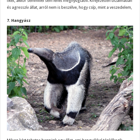
őket, akkor semmivel sem lehet megnyugtatni. Kifejezetten bizalmatlan
és agresszív állat, arról nem is beszélve, hogy csíp, mint a veszedelem,
7. Hangyász