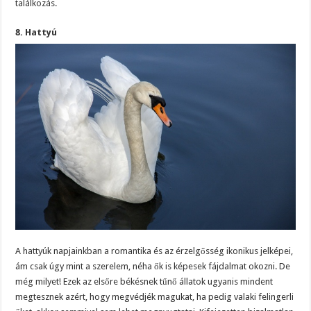
találkozás.
8. Hattyú
A hattyúk napjainkban a romantika és az érzelgősség ikonikus jelképei,
ám csak úgy mint a szerelem, néha ők is képesek fájdalmat okozni. De
még milyet! Ezek az elsőre békésnek tűnő állatok ugyanis mindent
megtesznek azért, hogy megvédjék magukat, ha pedig valaki felingerli