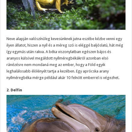
Neve alapján valószínűleg kevesünknek jutna eszébe kézbe venni egy
ilyen állatot, hiszen a nyíl és a méreg szó is eléggé baljóslatú, hát még
így egymás után rakva. A béka viszonylatban egészen bájos és
aranyos külsővel megáldott
nyílméregbékákról azonban első
ránézésre nem mondaná meg az ember, hogy a Föld egyik
leghalálosabb élőlényét tartja a kezében.
Egy aprócska arany
nyílméregbéka mérge például akár 10 felnőtt emberrel is végezhet.
2. Delfin