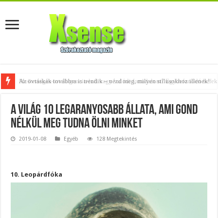
Az övtáskák továbbra is trendik – nézd meg, milyen stílusokhoz illenek!
A világ 10 legaranyosabb állata, ami gond
nélkül meg tudna ölni minket
2019-01-08
Egyéb
128 Megtekintés
10. Leopárdfóka