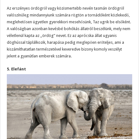
Az erszényes ördögről vagy közismertebb nevén tasmán ördögről
valószínűleg mindannyiunk számára rögtön a tornádóként közlekedő,
meglehetősen ügyetlen gyerekkori mesehősünk, Taz ugrik be elsőként.
A valóságban azonban kevésbé bohókás állatról beszélünk, mely nem
véletlenül kapta az „ördög” nevet. Ez az aprócska állat ugyanis
döghússal táplálkozik, harapása pedig meglepően erőteljes, ami a
kiszámíthatatlan természetével keveredve bizony komoly veszélyt
jelent a gyanútlan emberek számára.
5. Elefánt