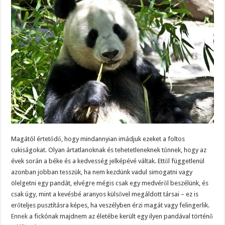
Magától értetődő, hogy mindannyian imádjuk ezeket a foltos
cukiságokat. Olyan ártatlanoknak és tehetetleneknek tűnnek, hogy az
évek során a béke és a kedvesség jelképévé váltak. Ettől függetlenül
azonban jobban tesszük, ha nem kezdünk vadul simogatni vagy
ölelgetni egy pandát, elvégre mégis csak egy medvéről beszélünk, és
csak úgy, mint a kevésbé aranyos külsővel megáldott társai – ez is
erőteljes pusztításra képes, ha veszélyben érzi magát vagy felingerlik.
Ennek
a fickónak majdnem az életébe került egy ilyen pandával történő