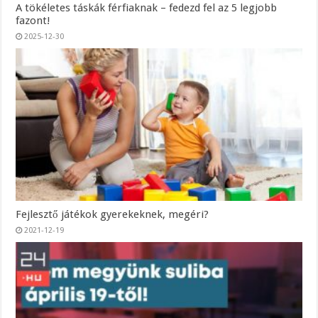
A tökéletes táskák férfiaknak – fedezd fel az 5 legjobb
fazont!
2025-12-30
Fejlesztő játékok gyerekeknek, megéri?
2021-12-19