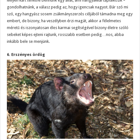
Milyen kárt tehetne bennünk egy állat, ami hangyákkal táplálkozik –
gondolhatnánk, a válasz pedig az, hogy igencsak nagyot. Bár szó mi
szó, egy hangyász sosem zsákmányszerzés céljából támadna meg egy
embert, de bizony, ha veszélyben érzi magát, akkor a félelmetes
méretű és iszonyatosan éles karmai segítségével bizony életre szóló
sebeket képes ejteni rajtunk, rosszabb esetben pedig…nos, abba
inkább bele se menjünk.
6. Erszényes ördög