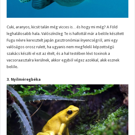
Cuki, aranyos, kicsit talán még vicces is…és hogy mi még? A Föld
leghalálosabb hala. Valószínűleg Te is hallottál már a belőle készített
Fugu névre keresztelt japán gasztronómiai ínyencségről, ami egy
valóságos orosz rulett, ha ugyanis nem megfelelő képzettségű
szakács készíti el ezt az ételt, és a hal testében lévő toxinok a
vacsoraasztalra kerülnek, akkor egyből végez azokkal, akik esznek
belőle.
3. Nyílméregbéka