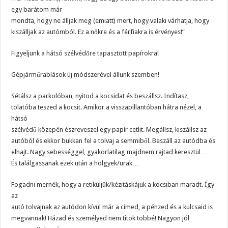
egy barátom már
mondta, hogy ne álljak meg (emiatt) mert, hogy valaki várhatja, hogy
kiszálljak az autómból. Ez a nőkre és a férfiakra is érvényes!”
Figyeljünk a hátsó szélvédőre tapasztott papírokra!
Gépjárműrablások új módszerével állunk szemben!
Sétálsz a parkolóban, nyitod a kocsidat és beszállsz. Indítasz,
tolatóba teszed a kocsit. Amikor a visszapillantóban hátra nézel, a
hátsó
szélvédő közepén észreveszel egy papír cetlit. Megállsz, kiszállsz az
autóból és ekkor bukkan fel a tolvaj a semmiből. Beszáll az autódba és
elhajt. Nagy sebességgel, gyakorlatilag majdnem rajtad keresztül…
És találgassanak ezek után a hölgyek/urak…
Fogadni mernék, hogy a retiküljük/kézitáskájuk a kocsiban maradt. Így
az
autó tolvajnak az autódon kívül már a címed, a pénzed és a kulcsaid is
megvannak! Házad és személyed nem titok többé! Nagyon jól