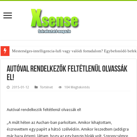
Mesterséges-intelligencia-lufi vagy valódi forradalom? Egybefonódó befekt
Az övtáskák továbbra is trendik – nézd meg, milyen stílusokhoz illenek!
Autóval rendelkezők feltétlenül olvassák
el!
2015-01-12
Történet
104 Megtekintés
Autóval rendelkezők feltétlenül olvassák el!
„A múlt héten az Auchan-ban parkoltam. Amikor kihajtottam,
észrevettem egy papírt a hátsó szélvédőn. Amikor leszedt
em (addigra
már haza értem), láttam, hogy az egy benzin blokk volt. Szerencsémre