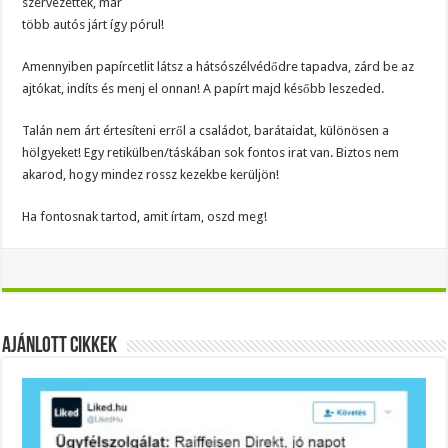
szervezettek, már
több autós járt így pórul!
Amennyiben papírcetlit látsz a hátsószélvédődre tapadva, zárd be az
ajtókat, indíts és menj el onnan! A papírt majd később leszeded.
Talán nem árt értesíteni erről a családot, barátaidat, különösen a
hölgyeket! Egy retikülben/táskában sok fontos irat van. Biztos nem
akarod, hogy mindez rossz kezekbe kerüljön!
Ha fontosnak tartod, amit írtam, oszd meg!
Ajánlott Cikkek