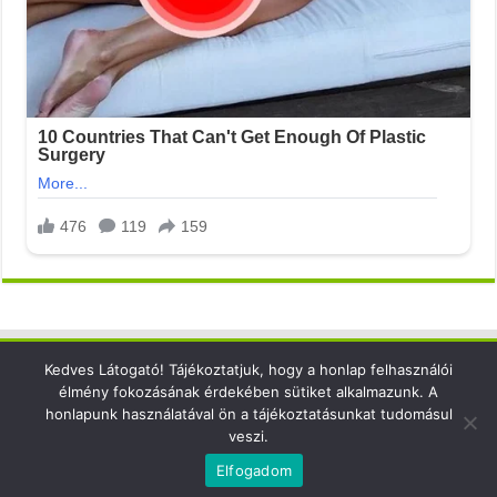
Kedves Látogató! Tájékoztatjuk, hogy a honlap felhasználói
Elérhetőség
élmény fokozásának érdekében sütiket alkalmazunk. A
honlapunk használatával ön a tájékoztatásunkat tudomásul
email: info@xsense.net
veszi.
Elfogadom