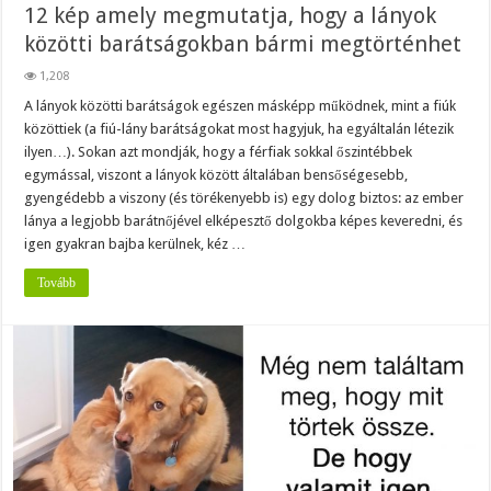
12 kép amely megmutatja, hogy a lányok
közötti barátságokban bármi megtörténhet
1,208
A lányok közötti barátságok egészen másképp működnek, mint a fiúk
közöttiek (a fiú-lány barátságokat most hagyjuk, ha egyáltalán létezik
ilyen…). Sokan azt mondják, hogy a férfiak sokkal őszintébbek
egymással, viszont a lányok között általában bensőségesebb,
gyengédebb a viszony (és törékenyebb is) egy dolog biztos: az ember
lánya a legjobb barátnőjével elképesztő dolgokba képes keveredni, és
igen gyakran bajba kerülnek, kéz …
Tovább