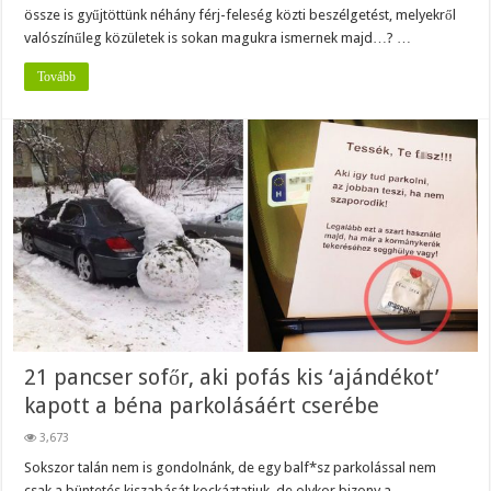
össze is gyűjtöttünk néhány férj-feleség közti beszélgetést, melyekről
valószínűleg közületek is sokan magukra ismernek majd…? …
Tovább
21 pancser sofőr, aki pofás kis ‘ajándékot’
kapott a béna parkolásáért cserébe
3,673
Sokszor talán nem is gondolnánk, de egy balf*sz parkolással nem
csak a büntetés kiszabását kockáztatjuk, de olykor bizony a