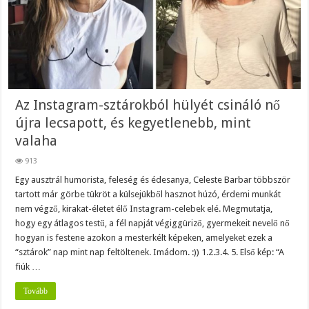
Az Instagram-sztárokból hülyét csináló nő
újra lecsapott, és kegyetlenebb, mint
valaha
913
Egy ausztrál humorista, feleség és édesanya, Celeste Barbar többször
tartott már görbe tükröt a külsejükből hasznot húzó, érdemi munkát
nem végző, kirakat-életet élő Instagram-celebek elé. Megmutatja,
hogy egy átlagos testű, a fél napját végiggüriző, gyermekeit nevelő nő
hogyan is festene azokon a mesterkélt képeken, amelyeket ezek a
“sztárok” nap mint nap feltöltenek. Imádom. :)) 1.2.3.4. 5. Első kép: “A
fiúk …
Tovább