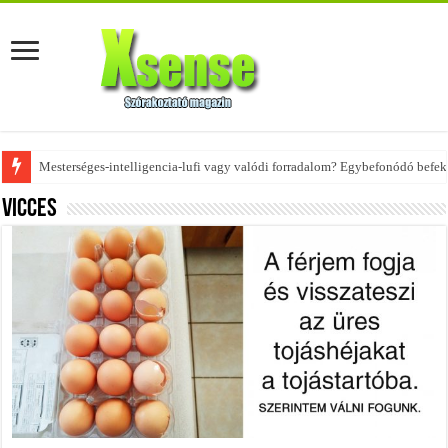
Az övtáskák továbbra is trendik – nézd meg, milyen stílusokhoz illenek!
Vicces