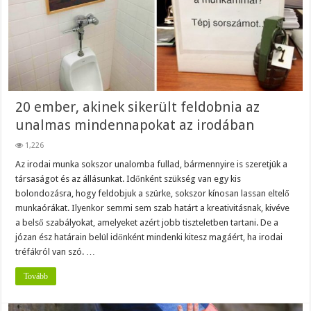
20 ember, akinek sikerült feldobnia az
unalmas mindennapokat az irodában
1,226
Az irodai munka sokszor unalomba fullad, bármennyire is szeretjük a
társaságot és az állásunkat. Időnként szükség van egy kis
bolondozásra, hogy feldobjuk a szürke, sokszor kínosan lassan eltelő
munkaórákat. Ilyenkor semmi sem szab határt a kreativitásnak, kivéve
a belső szabályokat, amelyeket azért jobb tiszteletben tartani. De a
józan ész határain belül időnként mindenki kitesz magáért, ha irodai
tréfákról van szó. …
Tovább