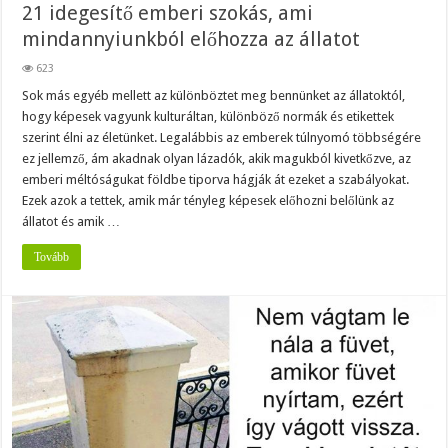
21 idegesítő emberi szokás, ami
mindannyiunkból előhozza az állatot
623
Sok más egyéb mellett az különböztet meg bennünket az állatoktól,
hogy képesek vagyunk kulturáltan, különböző normák és etikettek
szerint élni az életünket. Legalábbis az emberek túlnyomó többségére
ez jellemző, ám akadnak olyan lázadók, akik magukból kivetkőzve, az
emberi méltóságukat földbe tiporva hágják át ezeket a szabályokat.
Ezek azok a tettek, amik már tényleg képesek előhozni belőlünk az
állatot és amik …
Tovább