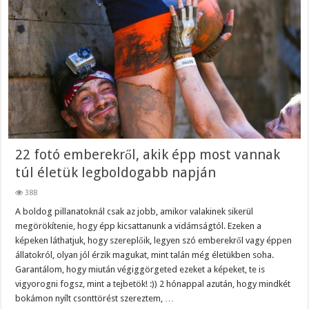
22 fotó emberekről, akik épp most vannak
túl életük legboldogabb napján
388
A boldog pillanatoknál csak az jobb, amikor valakinek sikerül
megörökítenie, hogy épp kicsattanunk a vidámságtól. Ezeken a
képeken láthatjuk, hogy szereplőik, legyen szó emberekről vagy éppen
állatokról, olyan jól érzik magukat, mint talán még életükben soha.
Garantálom, hogy miután végiggörgeted ezeket a képeket, te is
vigyorogni fogsz, mint a tejbetök! :)) 2 hónappal azután, hogy mindkét
bokámon nyílt csonttörést szereztem, …