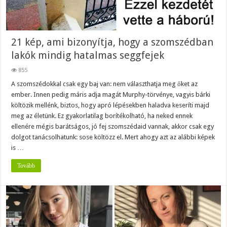
21 kép, ami bizonyítja, hogy a szomszédban
lakók mindig hatalmas seggfejek
855
A szomszédokkal csak egy baj van: nem választhatja meg őket az
ember. Innen pedig máris adja magát Murphy-törvénye, vagyis bárki
költözik mellénk, biztos, hogy apró lépésekben haladva keseríti majd
meg az életünk. Ez gyakorlatilag borítékolható, ha neked ennek
ellenére mégis barátságos, jó fej szomszédaid vannak, akkor csak egy
dolgot tanácsolhatunk: sose költözz el. Mert ahogy azt az alábbi képek
is …
Tovább