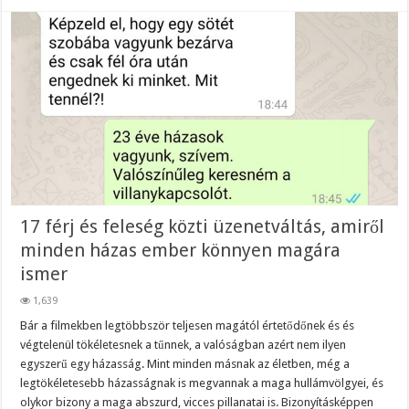
17 férj és feleség közti üzenetváltás, amiről
minden házas ember könnyen magára
ismer
1,639
Bár a filmekben legtöbbször teljesen magától értetődőnek és és
végtelenül tökéletesnek a tűnnek, a valóságban azért nem ilyen
egyszerű egy házasság. Mint minden másnak az életben, még a
legtökéletesebb házasságnak is megvannak a maga hullámvölgyei, és
olykor bizony a maga abszurd, vicces pillanatai is. Bizonyításképpen