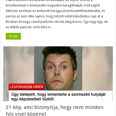
közvéleményt is könnyedén magunkra haragíthatjuk. A bírságtól
eltérően azonban az emberek haragja jóval kiszámíthatatlanabb, és
persze az sem ritka sajnos, hogy túlzott önbíráskodásba csap át a
tilosban és/vagy szarul parkolás okozta idegstressz. Így vagy úgy, de
az alábbi pancser sofőrökre is …
Tovább
21 kép, ami bizonyítja, hogy nem minden
hős visel köpenyt