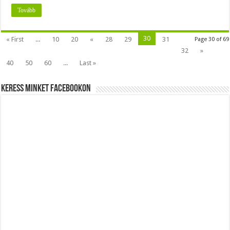
Tovább
30
« First
...
10
20
«
28
29
31
Page 30 of 69
32
»
40
50
60
...
Last »
Keress minket Facebookon