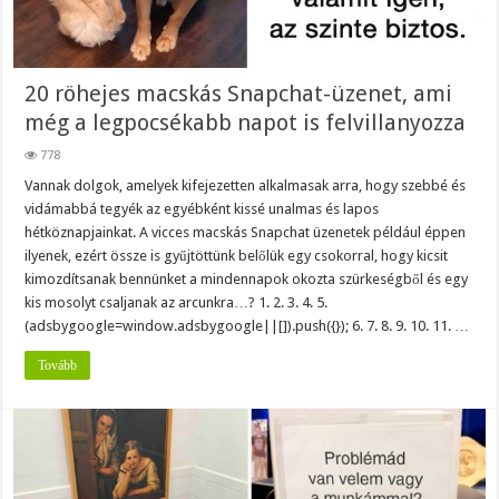
20 röhejes macskás Snapchat-üzenet, ami
még a legpocsékabb napot is felvillanyozza
778
Vannak dolgok, amelyek kifejezetten alkalmasak arra, hogy szebbé és
vidámabbá tegyék az egyébként kissé unalmas és lapos
hétköznapjainkat. A vicces macskás Snapchat üzenetek például éppen
ilyenek, ezért össze is gyűjtöttünk belőlük egy csokorral, hogy kicsit
kimozdítsanak bennünket a mindennapok okozta szürkeségből és egy
kis mosolyt csaljanak az arcunkra…? 1. 2. 3. 4. 5.
(adsbygoogle=window.adsbygoogle||[]).push({}); 6. 7. 8. 9. 10. 11. …
Tovább