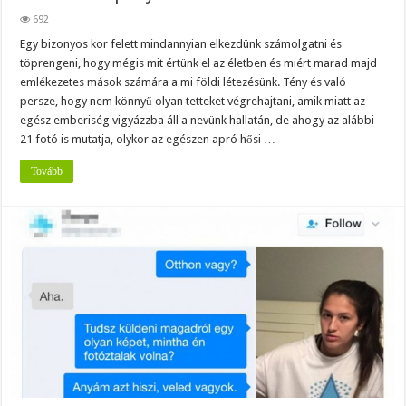
692
Egy bizonyos kor felett mindannyian elkezdünk számolgatni és
töprengeni, hogy mégis mit értünk el az életben és miért marad majd
emlékezetes mások számára a mi földi létezésünk. Tény és való
persze, hogy nem könnyű olyan tetteket végrehajtani, amik miatt az
egész emberiség vigyázzba áll a nevünk hallatán, de ahogy az alábbi
21 fotó is mutatja, olykor az egészen apró hősi …
Tovább