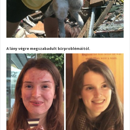
A lány végre megszabadult bőrproblémáitól.