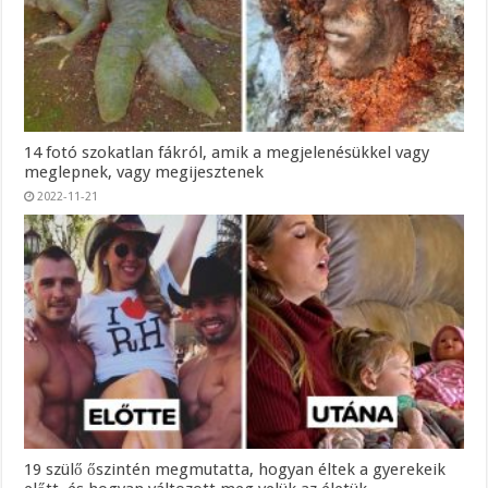
14 fotó szokatlan fákról, amik a megjelenésükkel vagy
meglepnek, vagy megijesztenek
2022-11-21
19 szülő őszintén megmutatta, hogyan éltek a gyerekeik