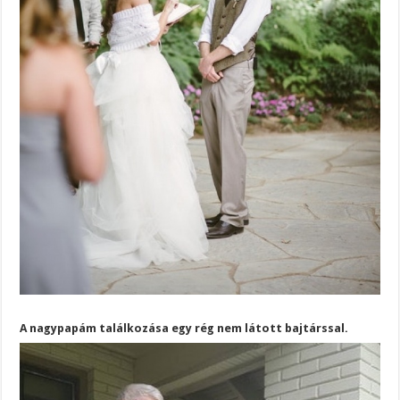
A nagypapám találkozása egy rég nem látott bajtárssal.