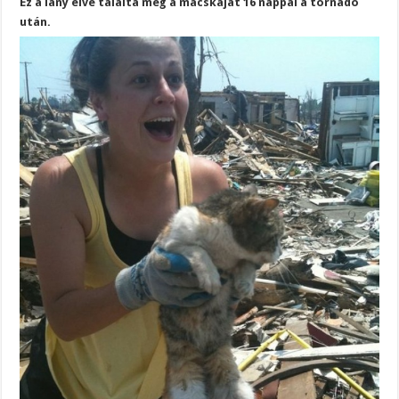
Ez a lány élve találta meg a macskáját 16 nappal a tornádó
után.