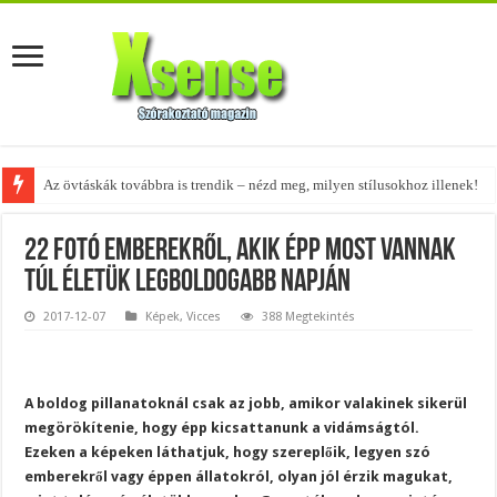
A tökéletes táskák férfiaknak – fedezd fel az 5 legjobb fazont!
22 fotó emberekről, akik épp most vannak
túl életük legboldogabb napján
2017-12-07
Képek
,
Vicces
388 Megtekintés
A boldog pillanatoknál csak az jobb, amikor valakinek sikerül
megörökítenie, hogy épp kicsattanunk a vidámságtól.
Ezeken a képeken láthatjuk, hogy szereplőik, legyen szó
emberekről vagy éppen állatokról, olyan jól érzik magukat,