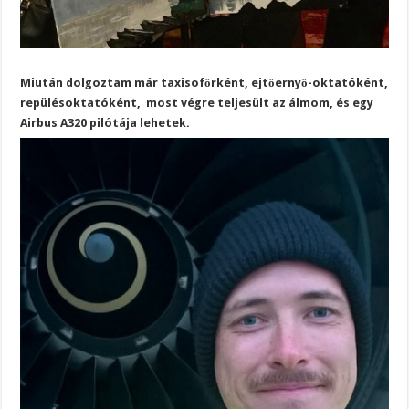
Miután dolgoztam már taxisofőrként, ejtőernyő-oktatóként,
repülésoktatóként, most végre teljesült az álmom, és egy
Airbus A320 pilótája lehetek.