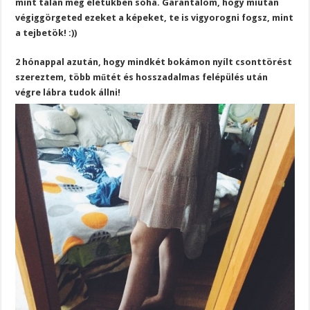
mint talán még életükben soha. Garantálom, hogy miután
végiggörgeted ezeket a képeket, te is vigyorogni fogsz, mint
a tejbetök! :))
2 hónappal azután, hogy mindkét bokámon nyílt csonttörést
szereztem, több műtét és hosszadalmas felépülés után
végre lábra tudok állni!