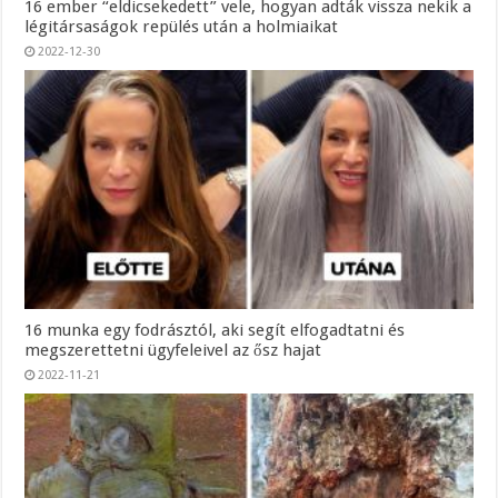
16 ember “eldicsekedett” vele, hogyan adták vissza nekik a
légitársaságok repülés után a holmiaikat
2022-12-30
16 munka egy fodrásztól, aki segít elfogadtatni és
megszerettetni ügyfeleivel az ősz hajat
2022-11-21