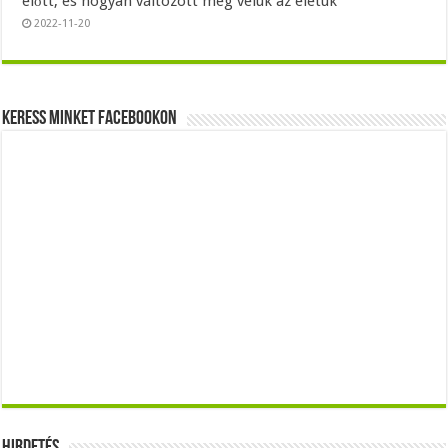
előtt, és hogyan változott meg velük az életük
2022-11-20
Keress minket Facebookon
Hirdetés