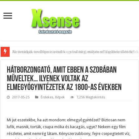
Az övtáskák továbbra is trendik – nézd meg, milyen stílusokhoz illenek!
Hátborzongató, amit ebben a szobában
műveltek… ilyenek voltak az
elmegyógyintézetek az 1800-as években
2017-05-25
Érdekes
,
Képek
7,256 Megtekintés
Mi jut eszetekbe, ha azt mondom: elmegyógyintézet? Biztosan nem
lufik, masnik, torták, csupa móka és kacagás, ugye? Nekem egy film
részletei, amit nemrég látam. Kényszerzubbony, fejre csepegtetett víz,