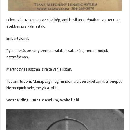
Lekötözés. Nekem ez az első kép, ami bevillan a témában. Az 1800-as
években is alkalmazták.
Embertelenül.
Ilyen eszközbe kényszeríteni valakit, csak azért, mert mondjuk
asztmája van?
Merthogy az asztma is rajta van a listán.
Tudom, tudom. Manapság meg mindenféle szerekkel tömik a jónépet.
Ne menjünk bele, melyik a jobb.
West Riding Lunatic Asylum, Wakefield