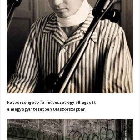
Hátborzongató fal művészet egy elhagyott
elmegyógyintézetben Olaszországban