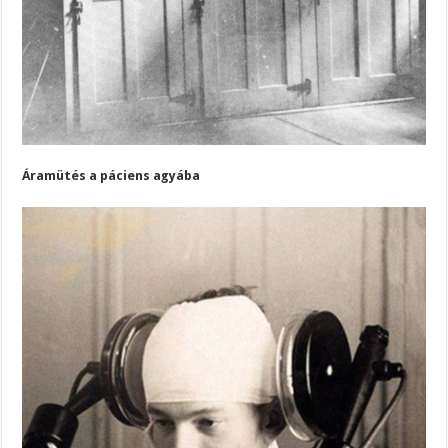
Áramütés a páciens agyába