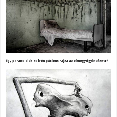
Egy paranoid skizofrén páciens rajza az elmegyógyintézetről