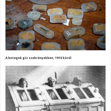
A betegek gőz szekrényekben, 1910 körül