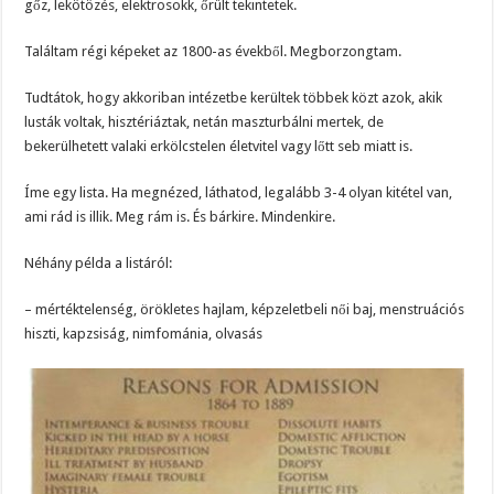
gőz, lekötözés, elektrosokk, őrült tekintetek.
Találtam régi képeket az 1800-as évekből. Megborzongtam.
Tudtátok, hogy akkoriban intézetbe kerültek többek közt azok, akik
lusták voltak, hisztériáztak, netán maszturbálni mertek, de
bekerülhetett valaki erkölcstelen életvitel vagy lőtt seb miatt is.
Íme egy lista. Ha megnézed, láthatod, legalább 3-4 olyan kitétel van,
ami rád is illik. Meg rám is. És bárkire. Mindenkire.
Néhány példa a listáról:
– mértéktelenség, örökletes hajlam, képzeletbeli női baj, menstruációs
hiszti, kapzsiság, nimfománia, olvasás