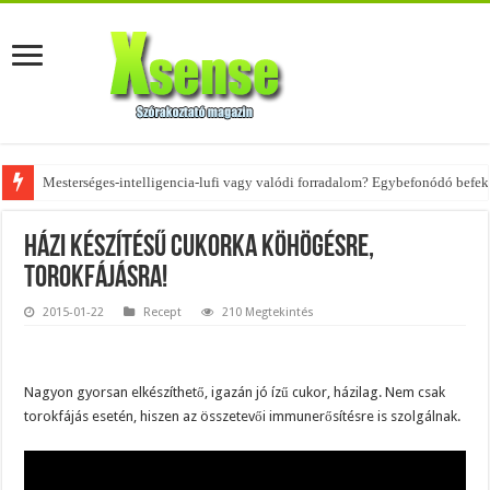
Mesterséges-intelligencia-lufi vagy valódi forradalom? Egybefonódó befekt
Házi készítésű cukorka köhögésre,
torokfájásra!
2015-01-22
Recept
210 Megtekintés
Nagyon gyorsan elkészíthető, igazán jó ízű cukor, házilag. Nem csak
torokfájás esetén, hiszen az összetevői immunerősítésre is szolgálnak.