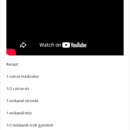
Recept:
1 csésze (nád)cukor
1/2 csésze víz
1 evőkanál citromlé
1 evőkanál méz
1/2 teáskanál őrölt gyömbér