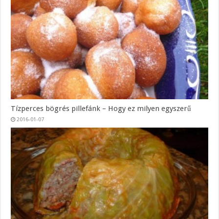
Tízperces bögrés pillefánk – Hogy ez milyen egyszerű
2016-01-07