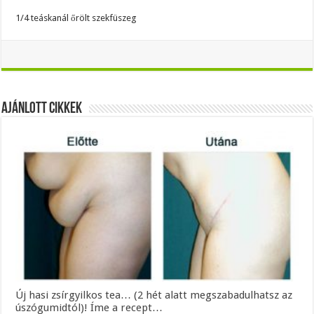
1/4 teáskanál őrölt szekfüszeg
Ajánlott Cikkek
Új hasi zsírgyilkos tea… (2 hét alatt megszabadulhatsz az
úszógumidtól)! Íme a recept…