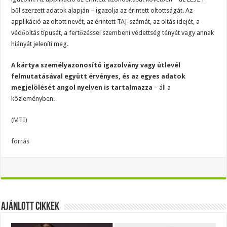
ből szerzett adatok alapján – igazolja az érintett oltottságát. Az
applikáció az oltott nevét, az érintett TAJ-számát, az oltás idejét, a
védőoltás típusát, a fertőzéssel szembeni védettség tényét vagy annak
hiányát jeleníti meg.
A kártya személyazonosító igazolvány vagy útlevél
felmutatásával együtt érvényes, és az egyes adatok
megjelölését angol nyelven is tartalmazza
– áll a
közleményben.
(MTI)
forrás
Ajánlott Cikkek