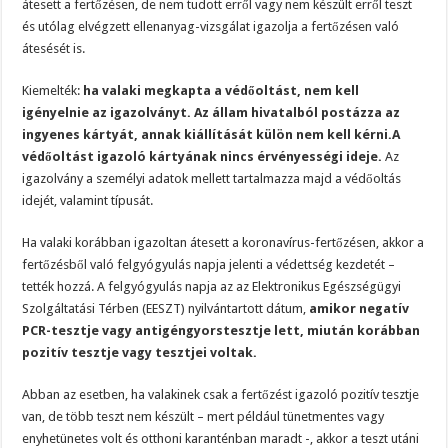
átesett a fertőzésen, de nem tudott erről vagy nem készült erről teszt
és utólag elvégzett ellenanyag-vizsgálat igazolja a fertőzésen való
átesését is.
Kiemelték:
ha valaki megkapta a védőoltást, nem kell
igényelnie az igazolványt. Az állam hivatalból postázza az
ingyenes kártyát, annak kiállítását külön nem kell kérni.
A
védőoltást igazoló kártyának nincs érvényességi ideje.
Az
igazolvány a személyi adatok mellett tartalmazza majd a védőoltás
idejét, valamint típusát.
Ha valaki korábban igazoltan átesett a koronavírus-fertőzésen, akkor a
fertőzésből való felgyógyulás napja jelenti a védettség kezdetét –
tették hozzá. A felgyógyulás napja az az Elektronikus Egészségügyi
Szolgáltatási Térben (EESZT) nyilvántartott dátum,
amikor negatív
PCR-tesztje vagy antigéngyorstesztje lett, miután korábban
pozitív tesztje vagy tesztjei voltak.
Abban az esetben, ha valakinek csak a fertőzést igazoló pozitív tesztje
van, de több teszt nem készült – mert például tünetmentes vagy
enyhetünetes volt és otthoni karanténban maradt -, akkor a teszt utáni