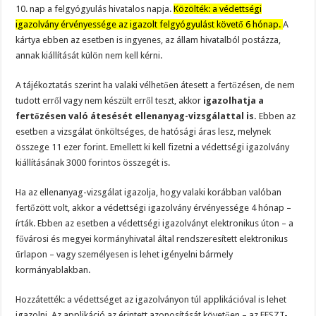
10. nap a felgyógyulás hivatalos napja.
Közölték: a védettségi
igazolvány érvényessége az igazolt felgyógyulást követő 6 hónap.
A
kártya ebben az esetben is ingyenes, az állam hivatalból postázza,
annak kiállítását külön nem kell kérni.
A tájékoztatás szerint ha valaki vélhetően átesett a fertőzésen, de nem
tudott erről vagy nem készült erről teszt, akkor
igazolhatja a
fertőzésen való átesését ellenanyag-vizsgálattal is.
Ebben az
esetben a vizsgálat önköltséges, de hatósági áras lesz, melynek
összege 11 ezer forint. Emellett ki kell fizetni a védettségi igazolvány
kiállításának 3000 forintos összegét is.
Ha az ellenanyag-vizsgálat igazolja, hogy valaki korábban valóban
fertőzött volt, akkor a védettségi igazolvány érvényessége 4 hónap –
írták. Ebben az esetben a védettségi igazolványt elektronikus úton – a
fővárosi és megyei kormányhivatal által rendszeresített elektronikus
űrlapon – vagy személyesen is lehet igényelni bármely
kormányablakban.
Hozzátették: a védettséget az igazolványon túl applikációval is lehet
igazolni. Az applikáció az érintett azonosítását követően – az EESZT-