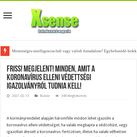
Mesterséges-intelligencia-lufi vagy valódi forradalom? Egybefonódó befekt
Az övtáskák továbbra is trendik – nézd meg, milyen stílusokhoz illenek!
FRISS! MEGJELENT! Minden, amit a
koronavírus elleni védettségi
igazolványról tudnia kell!
2021-02-13
Bulvár
348 Megtekintés
A kormányrendelet alapján háromféle módon lehet igazolni a
koronavírus elleni védettséget: ha valaki megkapta a védőoltást, vagy
igazoltan átesett a koronavírus-fertőzésen, illetve ha valaki vélhetően