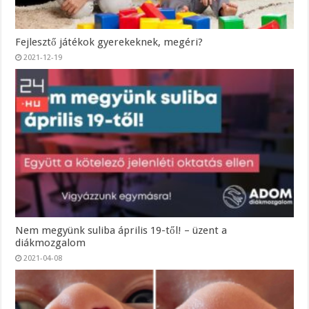
Fejlesztő játékok gyerekeknek, megéri?
2021-12-19
Nem megyünk suliba április 19-től! – üzent a
diákmozgalom
2021-04-08