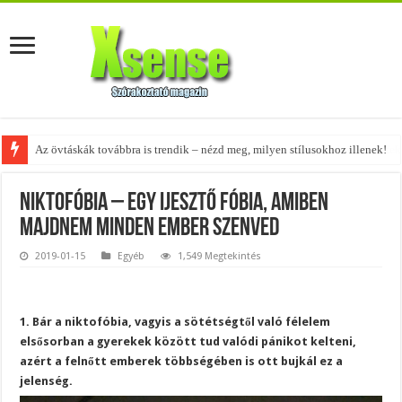
Az övtáskák továbbra is trendik – nézd meg, milyen stílusokhoz illenek!
Niktofóbia – egy ijesztő fóbia, amiben
majdnem minden ember szenved
2019-01-15
Egyéb
1,549 Megtekintés
1. Bár a niktofóbia, vagyis a sötétségtől való félelem
elsősorban a gyerekek között tud valódi pánikot kelteni,
azért a felnőtt emberek többségében is ott bujkál ez a
jelenség.