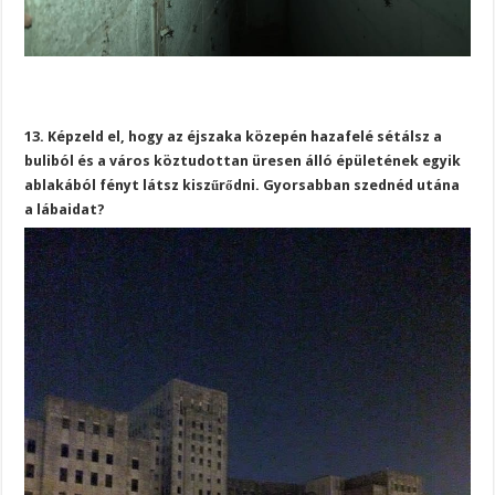
13. Képzeld el, hogy az éjszaka közepén hazafelé sétálsz a
buliból és a város köztudottan üresen álló épületének egyik
ablakából fényt látsz kiszűrődni. Gyorsabban szednéd utána
a lábaidat?