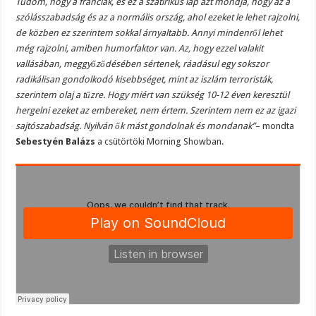
Tudom, hogy a franciák, és ez a szatirikus lap azt mondja, hogy az a
szólásszabadság és az a normális ország, ahol ezeket le lehet rajzolni,
de közben ez szerintem sokkal árnyaltabb. Annyi mindenről lehet
még rajzolni, amiben humorfaktor van. Az, hogy ezzel valakit
vallásában, meggyőződésében sértenek, ráadásul egy sokszor
radikálisan gondolkodó kisebbséget, mint az iszlám terroristák,
szerintem olaj a tűzre. Hogy miért van szükség 10-12 éven keresztül
hergelni ezeket az embereket, nem értem. Szerintem nem ez az igazi
sajtószabadság. Nyilván ők mást gondolnak és mondanak”
– mondta
Sebestyén Balázs
a csütörtöki Morning Showban.