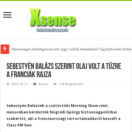
Mesterséges-intelligencia-lufi vagy valódi forradalom? Egybefonódó befekt
Az övtáskák továbbra is trendik – nézd meg, milyen stílusokhoz illenek!
Sebestyén Balázs szerint olaj volt a tűzre
a franciák rajza
2015-01-11
Bulvár
138 Megtekintés
Sebestyén Balázsék a csütörtöki Morning Show című
műsorában kérdezték Nógrádi György biztonságpolitikai
szakértőt, aki a franciaországi terrortámadásról beszélt a
Class FM-ben.