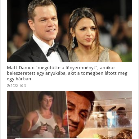
Matt Damon “megütötte a főnyereményt”, amikor
beleszeretett egy anyukába, akit a tömegben látott meg
egy bárban
2022-10-31