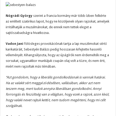
Nógrádi György
szerint a francia kormány már több ízben felkérte
az említett szatirikus lapot, hogy ne közöljenek olyan rajzokat, amelyek
irritálhatják a muzulmánokat, de ennek nem tettek eleget a
sajtószabadságra hivatkozva.
Vadon Jani
fölösleges provokációnak tartja a lap muszlimokat sértő
karikatúráit, Sebestyén Balázs pedig hosszasan kifejtette hasonló
véleményét. Kihangsúlyozta, hogy az újságírók nem érdemelték meg a
sorsukat, ugyanakkor munkájuk csupán olaj volt a tűzre, és nem érti,
miért nem rajzoltak más témában.
“Azt gondolom, hogy a liberális gondolkodásnak is vannak határai.
Ha az valakit sért meggyőződésében, vallásában, akkor azt nem
teszem meg, mert tudok annyira liberálisan gondolkodni. Annyi
forrongás és feszültség van a világban, hogy ezek a rajzok, azon kívül,
hogy valaki nevet rajtuk kettőt, nem tudom megérteni, hogy mi célt
szolgálnak.