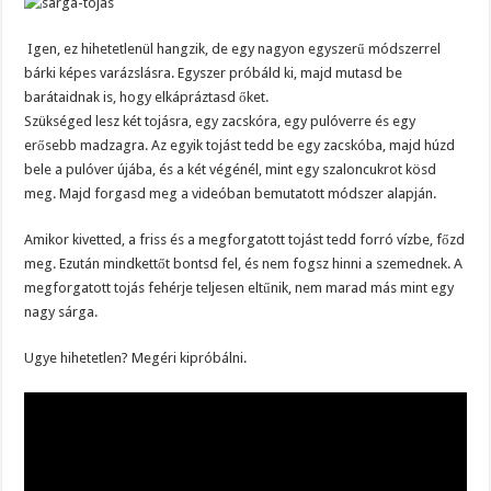
Igen, ez hihetetlenül hangzik, de egy nagyon egyszerű módszerrel
bárki képes varázslásra. Egyszer próbáld ki, majd mutasd be
barátaidnak is, hogy elkápráztasd őket.
Szükséged lesz két tojásra, egy zacskóra, egy pulóverre és egy
erősebb madzagra. Az egyik tojást tedd be egy zacskóba, majd húzd
bele a pulóver újába, és a két végénél, mint egy szaloncukrot kösd
meg. Majd forgasd meg a videóban bemutatott módszer alapján.
Amikor kivetted, a friss és a megforgatott tojást tedd forró vízbe, főzd
meg. Ezután mindkettőt bontsd fel, és nem fogsz hinni a szemednek. A
megforgatott tojás fehérje teljesen eltűnik, nem marad más mint egy
nagy sárga.
Ugye hihetetlen? Megéri kipróbálni.