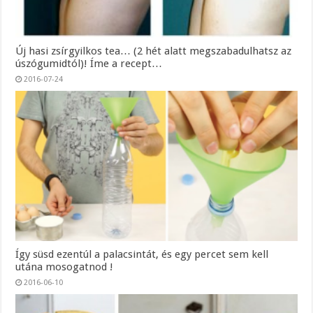
Új hasi zsírgyilkos tea… (2 hét alatt megszabadulhatsz az
úszógumidtól)! Íme a recept…
2016-07-24
Így süsd ezentúl a palacsintát, és egy percet sem kell
utána mosogatnod !
2016-06-10