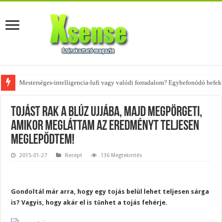
Mesterséges-intelligencia-lufi vagy valódi forradalom? Egybefonódó befekt
Tojást rak a blúz ujjába, majd megpörgeti,
amikor megláttam az eredményt teljesen
meglepődtem!
2015-01-27
Recept
136 Megtekintés
Gondoltál már arra, hogy egy tojás belül lehet teljesen sárga
is? Vagyis, hogy akár el is tűnhet a tojás fehérje.