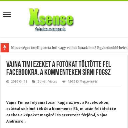
Mesterséges-intelligencia-lufi vagy valódi forradalom? Egybefonódó befekt
Az övtáskák továbbra is trendik – nézd meg, milyen stílusokhoz illenek!
Vajna Timi ezeket a fotókat töltötte fel
Facebookra. A kommenteken sírni fogsz
2016-04-11
Bulvár
,
Vicces
126,293 Megtekintés
Vajna Tímea folyamatosan kapja az ívet a Facebookon,
ezúttal se kímélték őt a kommentelők, miután feltöltötte
ezeket a képeket magáról és szeretett férjéről, Vajna
Andrásról.