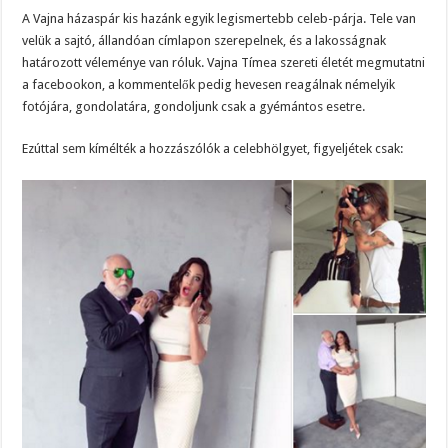
A Vajna házaspár kis hazánk egyik legismertebb celeb-párja. Tele van
velük a sajtó, állandóan címlapon szerepelnek, és a lakosságnak
határozott véleménye van róluk. Vajna Tímea szereti életét megmutatni
a facebookon, a kommentelők pedig hevesen reagálnak némelyik
fotójára, gondolatára, gondoljunk csak a gyémántos esetre.
Ezúttal sem kímélték a hozzászólók a celebhölgyet, figyeljétek csak: