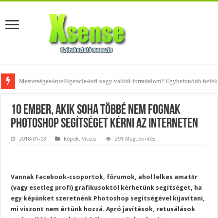
Az övtáskák továbbra is trendik – nézd meg, milyen stílusokhoz illenek!
10 ember, akik soha többé nem fognak
Photoshop segítséget kérni az interneten
2018-01-03
Képek
,
Vicces
291 Megtekintés
Vannak Facebook-csoportok, fórumok, ahol lelkes amatőr
(vagy esetleg profi) grafikusoktól kérhetünk segítséget, ha
egy képünket szeretnénk Photoshop segítségével kijavítani,
mi viszont nem értünk hozzá. Apró javítások, retusálások