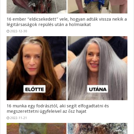
16 ember “eldicsekedett” vele, hogyan adták vissza nekik a
légitársaságok repülés után a holmiaikat
2022-12-30
16 munka egy fodrásztól, aki segít elfogadtatni és
megszerettetni ügyfeleivel az ősz hajat
2022-11-21