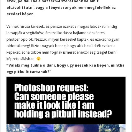
ezek, például ha a háttérből szeretnénk valamit
eltávolíttatni, vagy a fényviszonyok nem megfelelőek az
eredeti képen.
Vannak furcsa kérések, és persze ezeket a magas labdákat mindig
lecsapják a segítőkész, ám trollkodásra hajlamos önkéntes
photoshopolók. Nézzük, milyen kéréseket kaptak, és ezeket hogyan
oldották meg! Biztos vagyok benne, hogy akik beküldték ezeket a
képeket, soha többé nem fognak ismeretlenektől segítséget kérni
képretusálásban.
“Valaki meg tudná oldani, hogy úgy nézzek ki a képen, mintha
egy pitbullt tartanák?”