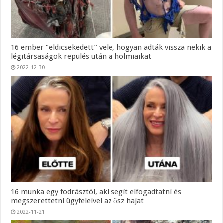
16 ember “eldicsekedett” vele, hogyan adták vissza nekik a
légitársaságok repülés után a holmiaikat
2022-12-30
16 munka egy fodrásztól, aki segít elfogadtatni és
megszerettetni ügyfeleivel az ősz hajat
2022-11-21