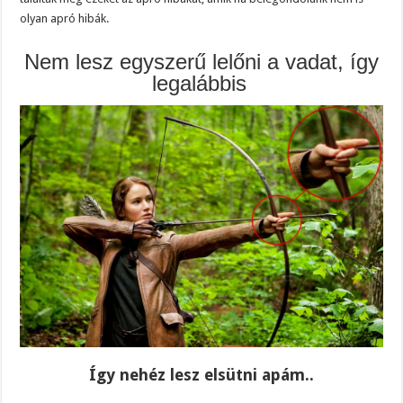
olyan apró hibák.
Nem lesz egyszerű lelőni a vadat, így
legalábbis
Így nehéz lesz elsütni apám..