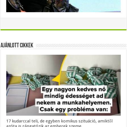
Ajánlott Cikkek
17 kudarccal teli, de egyben komikus szituáció, amiktől
azóta is rángatózik az emberek szeme