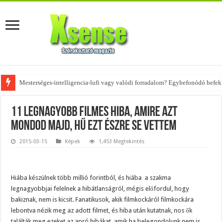
Az övtáskák továbbra is trendik – nézd meg, milyen stílusokhoz illenek!
11 legnagyobb filmes hiba, amire azt
mondod majd, hű ezt észre se vettem
2015-03-15
Képek
1,453 Megtekintés
Hiába készülnek több millió forintból, és hiába a szakma
legnagyobbjai felelnek a hibátlanságról, mégis előfordul, hogy
bakiznak, nem is kicsit. Fanatikusok, akik filmkockáról filmkockára
lebontva nézik meg az adott filmet, és hiba után kutatnak, nos ők
találták meg ezeket az apró hibákat, amik ha belegondolunk nem is