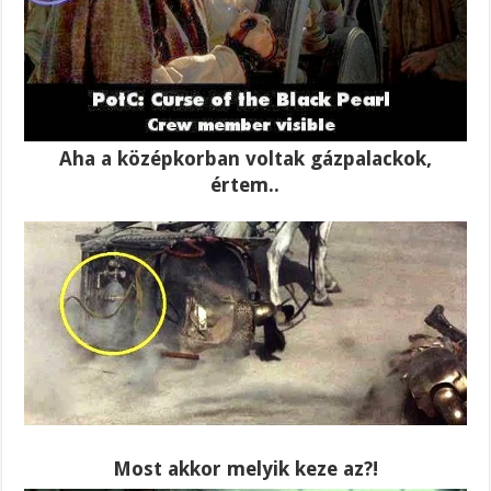
Aha a középkorban voltak gázpalackok,
értem..
Most akkor melyik keze az?!