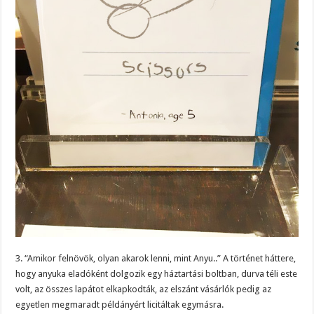
3. “Amikor felnövök, olyan akarok lenni, mint Anyu..” A történet háttere,
hogy anyuka eladóként dolgozik egy háztartási boltban, durva téli este
volt, az összes lapátot elkapkodták, az elszánt vásárlók pedig az
egyetlen megmaradt példányért licitáltak egymásra.