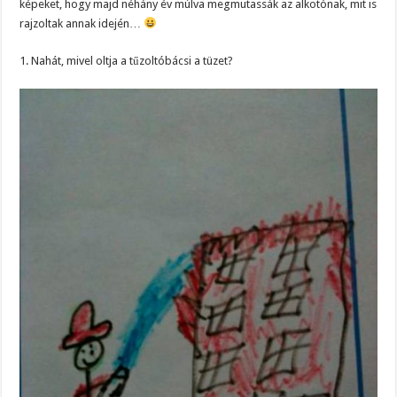
képeket, hogy majd néhány év múlva megmutassák az alkotónak, mit is
rajzoltak annak idején…
1. Nahát, mivel oltja a tűzoltóbácsi a tüzet?