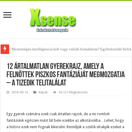
Az övtáskák továbbra is trendik – nézd meg, milyen stílusokhoz illenek!
12 ártalmatlan gyerekrajz, amely a
felnőttek piszkos fantáziáját megmozgatja
– a tizedik telitalálat
2016-09-16
Képek
30,127 Megtekintés
Egy gyerek számára ezek csak ártatlan rajzok, de a mi romlott
fantáziánk egészen mást lát bele ezekbe az alkotásokba…Lehet, hogy
a hűtőre ezek nem fognak kikerülni. Reméljük a szülők elrakják ezeket a