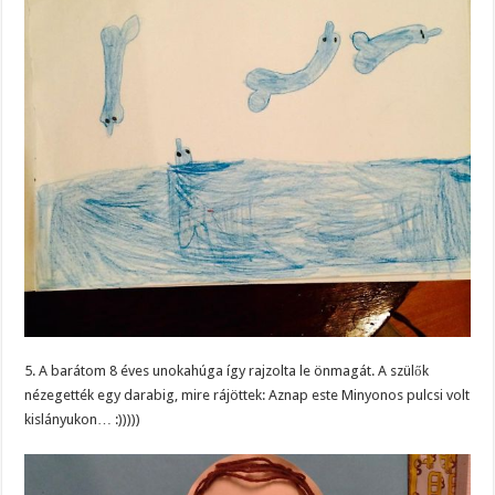
5. A barátom 8 éves unokahúga így rajzolta le önmagát. A szülők
nézegették egy darabig, mire rájöttek: Aznap este Minyonos pulcsi volt
kislányukon… :)))))