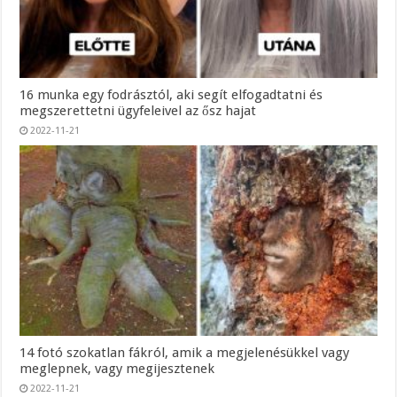
16 munka egy fodrásztól, aki segít elfogadtatni és
megszerettetni ügyfeleivel az ősz hajat
2022-11-21
14 fotó szokatlan fákról, amik a megjelenésükkel vagy
meglepnek, vagy megijesztenek
2022-11-21