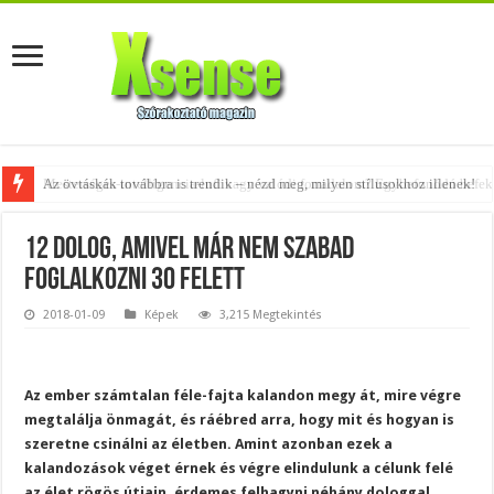
Az övtáskák továbbra is trendik – nézd meg, milyen stílusokhoz illenek!
12 dolog, amivel már nem szabad
foglalkozni 30 felett
2018-01-09
Képek
3,215 Megtekintés
Az ember számtalan féle-fajta kalandon megy át, mire végre
megtalálja önmagát, és ráébred arra, hogy mit és hogyan is
szeretne csinálni az életben. Amint azonban ezek a
kalandozások véget érnek és végre elindulunk a célunk felé
az élet rögös útjain, érdemes felhagyni néhány dologgal,