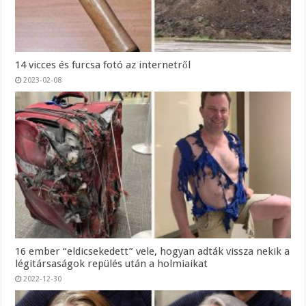
14 vicces és furcsa fotó az internetről
2023-02-08
16 ember “eldicsekedett” vele, hogyan adták vissza nekik a
légitársaságok repülés után a holmiaikat
2022-12-30