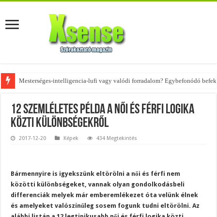
Az övtáskák továbbra is trendik – nézd meg, milyen stílusokhoz illenek!
12 szemléletes példa a női és férfi logika
közti különbségekről
2017-12-20
Képek
434 Megtekintés
Bármennyire is igyekszünk eltörölni a női és férfi nem
közötti különbségeket, vannak olyan gondolkodásbeli
differenciák melyek már emberemlékezet óta velünk élnek
és amelyeket valószínűleg sosem fogunk tudni eltörölni. Az
alábbi listán a 12 legtipikusabb női és férfi logika közti