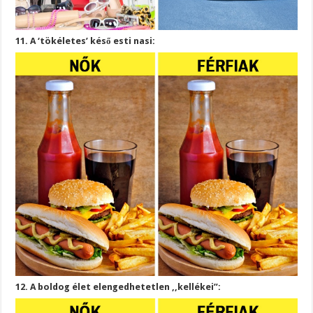
11. A ‘tökéletes’ késő esti nasi:
12. A boldog élet elengedhetetlen ,,kellékei”: