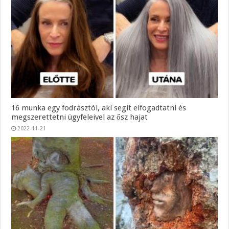
16 munka egy fodrásztól, aki segít elfogadtatni és
megszerettetni ügyfeleivel az ősz hajat
2022-11-21