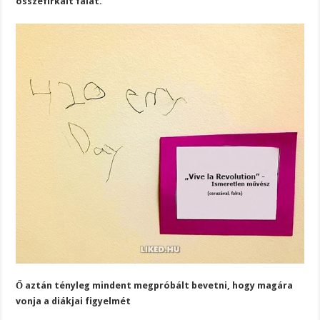
összefirkált falat.
Ő aztán tényleg mindent megpróbált bevetni, hogy magára
vonja a diákjai figyelmét