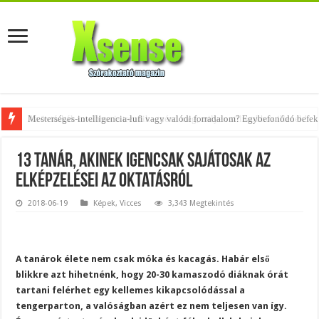
Az övtáskák továbbra is trendik – nézd meg, milyen stílusokhoz illenek!
13 tanár, akinek igencsak sajátosak az
elképzelései az oktatásról
2018-06-19
Képek
,
Vicces
3,343 Megtekintés
A tanárok élete nem csak móka és kacagás. Habár első
blikkre azt hihetnénk, hogy 20-30 kamaszodó diáknak órát
tartani felérhet egy kellemes kikapcsolódással a
tengerparton, a valóságban azért ez nem teljesen van így.