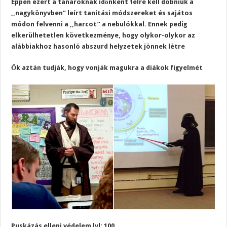
Éppen ezért a tanároknak időnként félre kell dobniuk a
,,nagykönyvben” leírt tanítási módszereket és sajátos
módon felvenni a ,,harcot” a nebulókkal. Ennek pedig
elkerülhetetlen következménye, hogy olykor-olykor az
alábbiakhoz hasonló abszurd helyzetek jönnek létre
Ők aztán tudják, hogy vonják magukra a diákok figyelmét
Puskázás elleni védelem lvl: 100