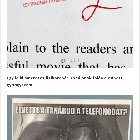
Egy lelkiismeretes fizikatanár irodájának falán elcsípett
gyöngyszem