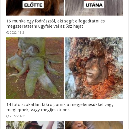
16 munka egy fodrásztól, aki segít elfogadtatni és
megszerettetni ügyfeleivel az ősz hajat
2022-11-21
14 fotó szokatlan fákról, amik a megjelenésükkel vagy
meglepnek, vagy megijesztenek
2022-11-21