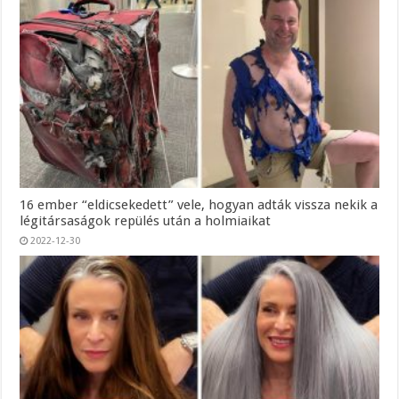
16 ember “eldicsekedett” vele, hogyan adták vissza nekik a
légitársaságok repülés után a holmiaikat
2022-12-30