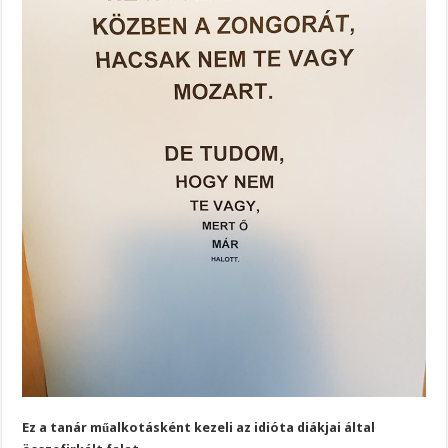
Ez a tanár műalkotásként kezeli az idióta diákjai által