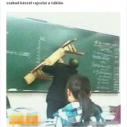
szabad kézzel rajzolni a táblán