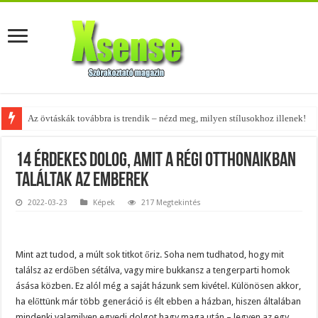
Az övtáskák továbbra is trendik – nézd meg, milyen stílusokhoz illenek!
A tökéletes táskák férfiaknak – fedezd fel az 5 legjobb fazont!
14 érdekes dolog, amit a régi otthonaikban
találtak az emberek
2022-03-23
Képek
217 Megtekintés
Mint azt tudod, a múlt sok titkot őriz. Soha nem tudhatod, hogy mit
találsz az erdőben sétálva, vagy mire bukkansz a tengerparti homok
ásása közben. Ez alól még a saját házunk sem kivétel. Különösen akkor,
ha előttünk már több generáció is élt ebben a házban, hiszen általában
mindenki valamilyen egyedi dolgot hagy maga után – legyen az egy