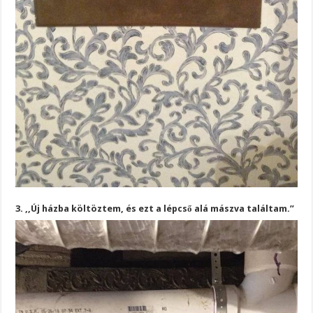
3. ,,Új házba költöztem, és ezt a lépcső alá mászva találtam.”