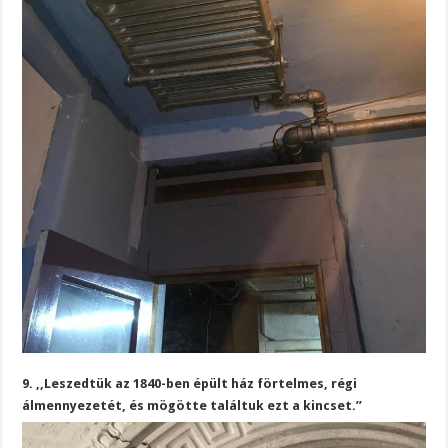
9. ,,Leszedtük az 1840-ben épült ház förtelmes, régi
álmennyezetét, és mögötte találtuk ezt a kincset.”