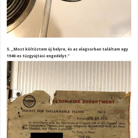
5. ,,Most költöztem új helyre, és az alagsorban találtam egy
1940-es tűzgyújtási engedélyt.”