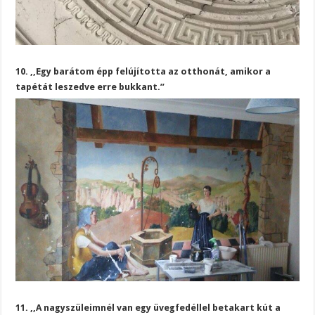
10. ,,Egy barátom épp felújította az otthonát, amikor a
tapétát leszedve erre bukkant.”
11. ,,A nagyszüleimnél van egy üvegfedéllel betakart kút a