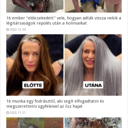
16 ember “eldicsekedett” vele, hogyan adták vissza nekik a
légitársaságok repülés után a holmiaikat
2022-12-30
16 munka egy fodrásztól, aki segít elfogadtatni és
megszerettetni ügyfeleivel az ősz hajat
2022-11-21