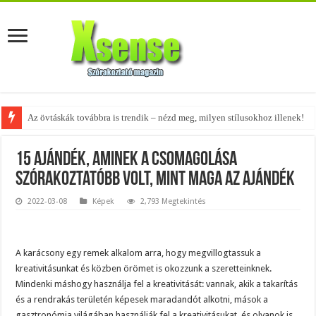
Az övtáskák továbbra is trendik – nézd meg, milyen stílusokhoz illenek!
15 ajándék, aminek a csomagolása
szórakoztatóbb volt, mint maga az ajándék
2022-03-08
Képek
2,793 Megtekintés
A karácsony egy remek alkalom arra, hogy megvillogtassuk a
kreativitásunkat és közben örömet is okozzunk a szeretteinknek.
Mindenki máshogy használja fel a kreativitását: vannak, akik a takarítás
és a rendrakás területén képesek maradandót alkotni, mások a
gasztronómia világában használják fel a kreativitásukat, és olyanok is