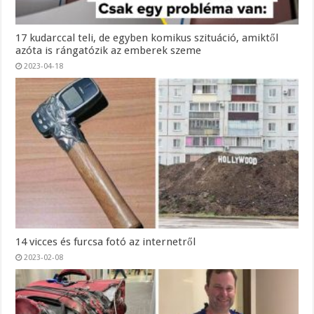
17 kudarccal teli, de egyben komikus szituáció, amiktől
azóta is rángatózik az emberek szeme
2023-04-18
14 vicces és furcsa fotó az internetről
2023-02-08