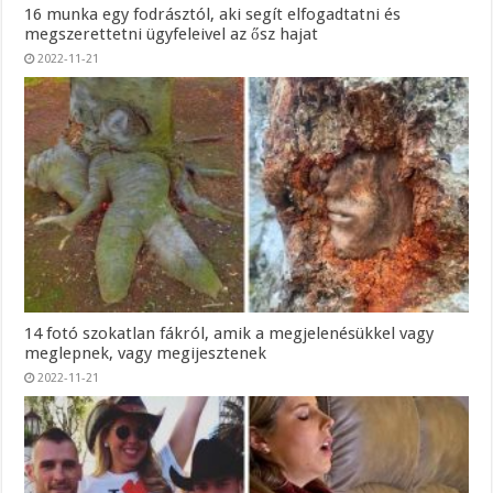
16 munka egy fodrásztól, aki segít elfogadtatni és
megszerettetni ügyfeleivel az ősz hajat
2022-11-21
14 fotó szokatlan fákról, amik a megjelenésükkel vagy
meglepnek, vagy megijesztenek
2022-11-21