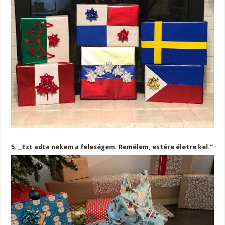
5. ,,Ezt adta nekem a feleségem. Remélem, estére életre kel.”