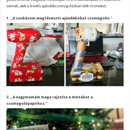
vannak, akik a kreatív ajándékcsomagolásban lelik örömüket.
1. ,,A szokásom megtévesztő ajándékokat csomagolni.”
2. ,,A nagymamám maga rajzolta a mintákat a
csomagolópapírhoz.”