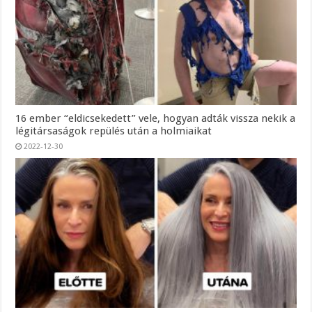
16 ember “eldicsekedett” vele, hogyan adták vissza nekik a
légitársaságok repülés után a holmiaikat
2022-12-30