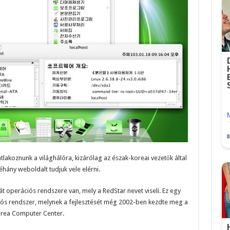
lakoznunk a világhálóra, kizárólag az észak-koreai vezetők által
éhány weboldalt tudjuk vele elérni.
t operációs rendszere van, mely a RedStar nevet viseli. Ez egy
iós rendszer, melynek a fejlesztését még 2002-ben kezdte meg a
rea Computer Center.