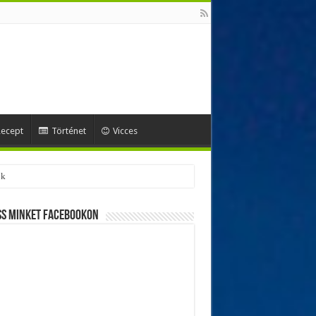
ecept
Történet
Vicces
ss minket Facebookon