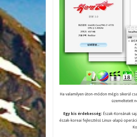
Ha valamilyen úton-módon mégis sikerül csat
üzemeltetett n
Egy kis érdekesség:
Észak-Koreának sajá
észak-koreai fejlesztésű Linux-alapú operác
Ko