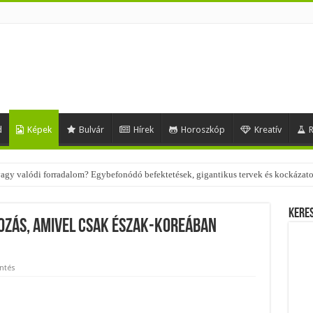
d
Képek
Bulvár
Hírek
Horoszkóp
Kreatív
R
 – nézd meg, milyen stílusokhoz illenek!
Kere
tozás, amivel csak Észak-Koreában
ntés