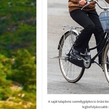
A saját tulajdonú személygépkocsi óriási k
legbefolyásosabb