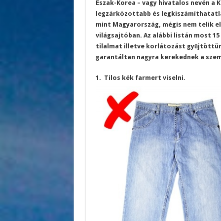
Észak-Korea – vagy hivatalos nevén a 
legzárkózottabb és legkiszámíthatatla
mint Magyarország, mégis nem telik el 
világsajtóban. Az alábbi listán most 1
tilalmat illetve korlátozást gyűjtött
garantáltan nagyra kerekednek a sze
1. Tilos kék farmert viselni.