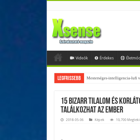
Videók
Érdekes
Életmó
Legfrissebb
Az övtáskák továbbra is trendik
15 bizarr tilalom és korlá
találkozhat az ember
2018-05-06
Képek
10,700 Megteki