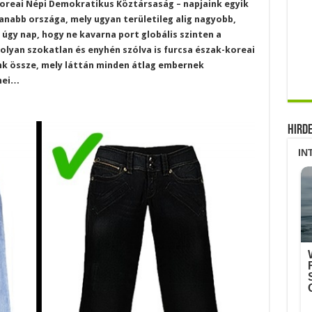
Koreai Népi Demokratikus Köztársaság – napjaink egyik
nabb országa, mely ugyan területileg alig nagyobb,
úgy nap, hogy ne kavarna port globális szinten a
5 olyan szokatlan és enyhén szólva is furcsa észak-koreai
ünk össze, mely láttán minden átlag embernek
mei…
Hird