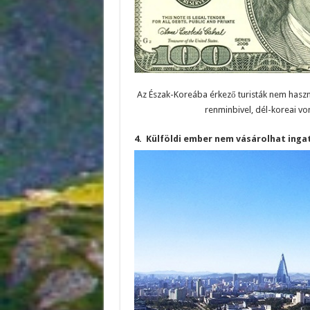
Az Észak-Koreába érkező turisták nem használ
renminbivel, dél-koreai von
4. Külföldi ember nem vásárolhat inga