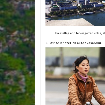
Ha esetleg épp tervezgetted volna, 
5. Szinte lehetetlen autót vásárolni.