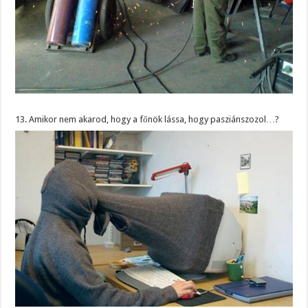
13. Amikor nem akarod, hogy a főnök lássa, hogy pasziánszozol…?