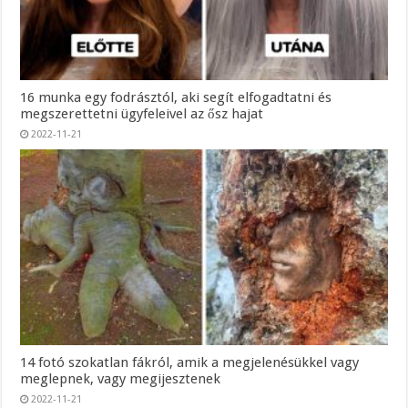
16 munka egy fodrásztól, aki segít elfogadtatni és
megszerettetni ügyfeleivel az ősz hajat
2022-11-21
14 fotó szokatlan fákról, amik a megjelenésükkel vagy
meglepnek, vagy megijesztenek
2022-11-21