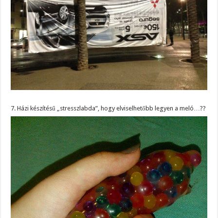
7. Házi készítésű „stresszlabda”, hogy elviselhetőbb legyen a meló…??