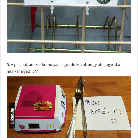
5. A pillanat, amikor komolyan elgondolkozol, hogy ott hagyod a
munkahelyed…??