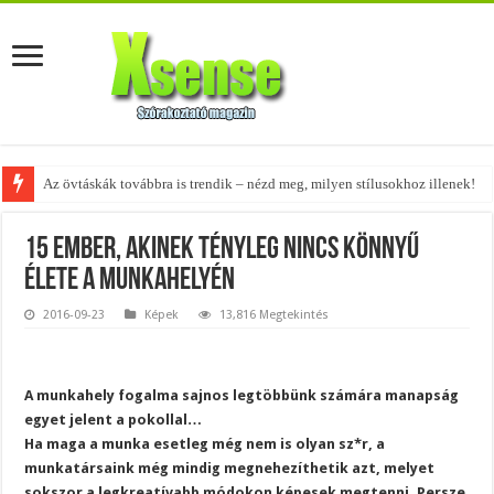
Az övtáskák továbbra is trendik – nézd meg, milyen stílusokhoz illenek!
A tökéletes táskák férfiaknak – fedezd fel az 5 legjobb fazont!
15 ember, akinek tényleg nincs könnyű
élete a munkahelyén
2016-09-23
Képek
13,816 Megtekintés
A munkahely fogalma sajnos legtöbbünk számára manapság
egyet jelent a pokollal…
Ha maga a munka esetleg még nem is olyan sz*r, a
munkatársaink még mindig megnehezíthetik azt, melyet
sokszor a legkreatívabb módokon képesek megtenni. Persze