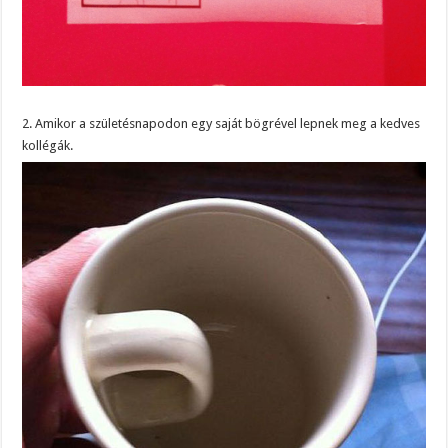
2. Amikor a születésnapodon egy saját bögrével lepnek meg a kedves
kollégák.