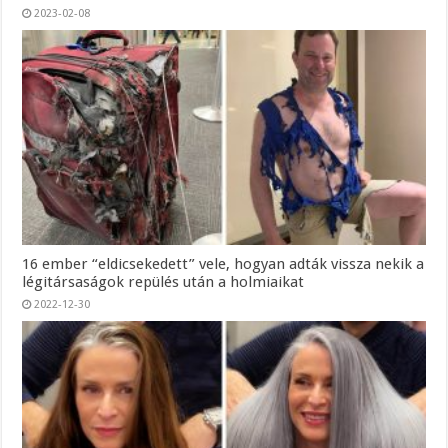
2023-02-08
16 ember “eldicsekedett” vele, hogyan adták vissza nekik a
légitársaságok repülés után a holmiaikat
2022-12-30