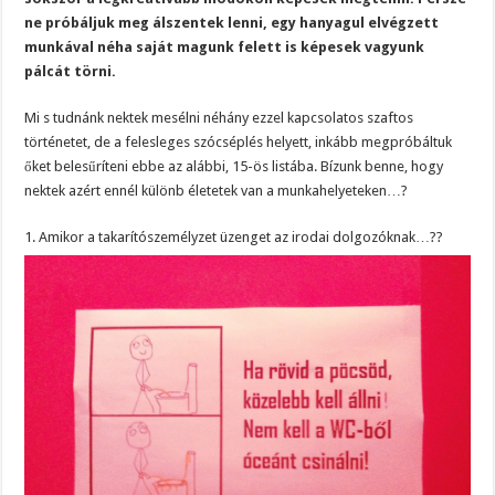
ne próbáljuk meg álszentek lenni, egy hanyagul elvégzett
munkával néha saját magunk felett is képesek vagyunk
pálcát törni.
Mi s tudnánk nektek mesélni néhány ezzel kapcsolatos szaftos
történetet, de a felesleges szócséplés helyett, inkább megpróbáltuk
őket belesűríteni ebbe az alábbi, 15-ös listába. Bízunk benne, hogy
nektek azért ennél különb életetek van a munkahelyeteken…?
1. Amikor a takarítószemélyzet üzenget az irodai dolgozóknak…??