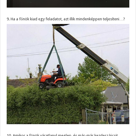
9. Ha a főnök kiad egy feladatot, azt illik mindenképpen teljesíteni…?
10. Amikor a főnök váratlanul meglep, és már-már kezdesz kicsit