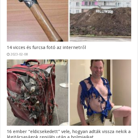
14 vicces és furcsa fotó az internetről
2023-02-08
16 ember “eldicsekedett” vele, hogyan adták vissza nekik a
légitársaságok repülés után a holmiaikat