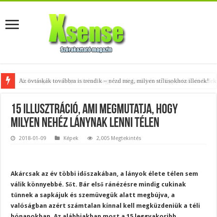
Az övtáskák továbbra is trendik – nézd meg, milyen stílusokhoz illenek!
15 illusztráció, ami megmutatja, hogy
milyen nehéz lánynak lenni télen
2018-01-09
Képek
2,005 Megtekintés
Akárcsak az év többi időszakában, a lányok élete télen sem
válik könnyebbé. Sőt. Bár első ránézésre mindig cukinak
tűnnek a sapkájuk és szemüvegük alatt megbújva, a
valóságban azért számtalan kínnal kell megküzdeniük a téli
hónapokban. Az alábbiakban most a 15 leggyakoribb,