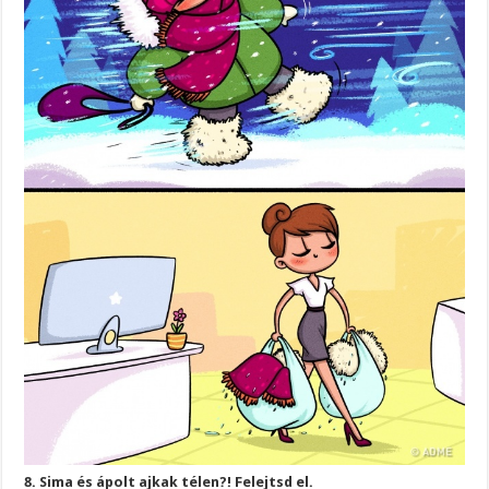
8. Sima és ápolt ajkak télen?! Felejtsd el.