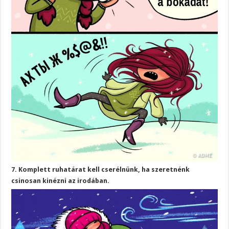
7. Komplett ruhatárat kell cserélnünk, ha szeretnénk
csinosan kinézni az irodában.