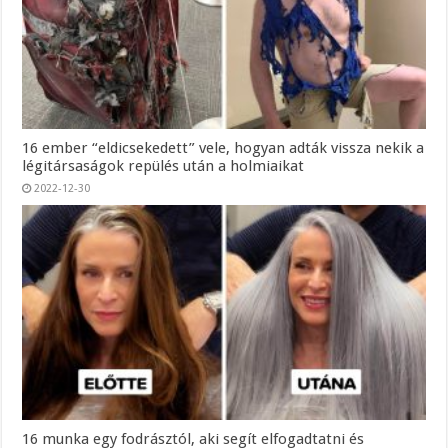
16 ember “eldicsekedett” vele, hogyan adták vissza nekik a
légitársaságok repülés után a holmiaikat
2022-12-30
16 munka egy fodrásztól, aki segít elfogadtatni és