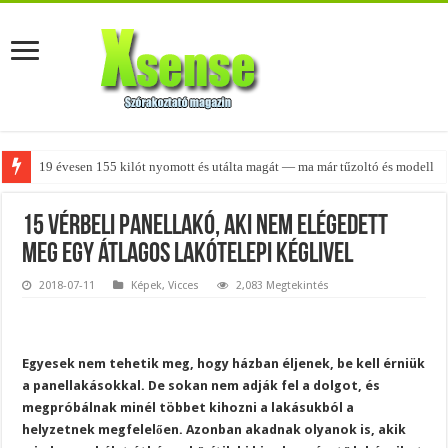
Minden alkalommal, amikor képeket posztol a babájáról a neten, az ember
15 vérbeli panellakó, aki nem elégedett
meg egy átlagos lakótelepi kéglivel
2018-07-11
Képek
,
Vicces
2,083 Megtekintés
Egyesek nem tehetik meg, hogy házban éljenek, be kell érniük
a panellakásokkal. De sokan nem adják fel a dolgot, és
megpróbálnak minél többet kihozni a lakásukból a
helyzetnek megfelelően. Azonban akadnak olyanok is, akik