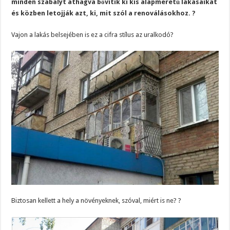
minden szabályt áthágva bővítik ki kis alapméretű lakásaikat
és közben letojják azt, ki, mit szól a renoválásokhoz. ?
Vajon a lakás belsejében is ez a cifra stílus az uralkodó?
Biztosan kellett a hely a növényeknek, szóval, miért is ne? ?