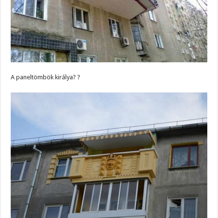
A paneltömbök királya? ?