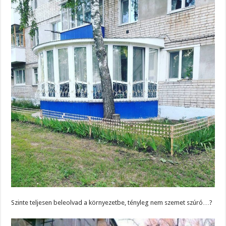
Szinte teljesen beleolvad a környezetbe, tényleg nem szemet szúró…?