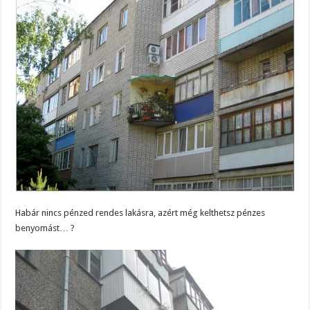
Habár nincs pénzed rendes lakásra, azért még kelthetsz pénzes
benyomást… ?