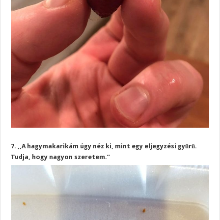
7. ,,A hagymakarikám úgy néz ki, mint egy eljegyzési gyűrű.
Tudja, hogy nagyon szeretem.”