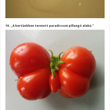
10. ,,A kertünkben termett paradicsom pillangó alakú.”