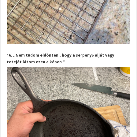
16. ,,Nem tudom eldönteni, hogy a serpenyő alját vagy
tetejét látom ezen a képen.”