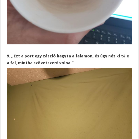
9. ,,Ezt a port egy zászló hagyta a falamon, és úgy néz ki tőle
a fal, mintha szövetszerű volna.”