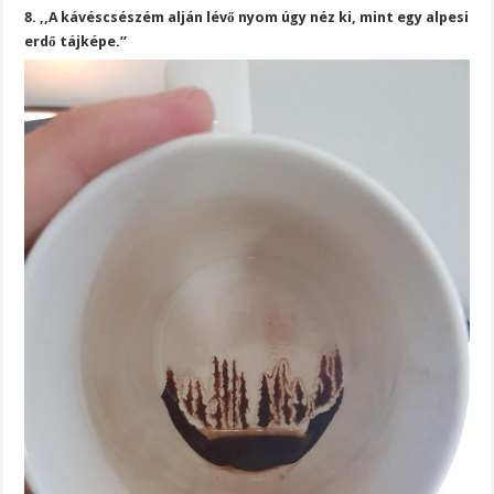
8. ,,A kávéscsészém alján lévő nyom úgy néz ki, mint egy alpesi
erdő tájképe.”