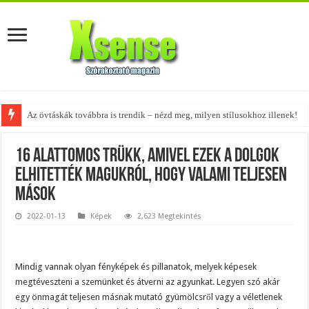
Az övtáskák továbbra is trendik – nézd meg, milyen stílusokhoz illenek!
A tökéletes táskák férfiaknak – fedezd fel az 5 legjobb fazont!
16 alattomos trükk, amivel ezek a dolgok
elhitették magukról, hogy valami teljesen
mások
2022-01-13
Képek
2,623 Megtekintés
Mindig vannak olyan fényképek és pillanatok, melyek képesek
megtéveszteni a szemünket és átverni az agyunkat. Legyen szó akár
egy önmagát teljesen másnak mutató gyümölcsről vagy a véletlenek