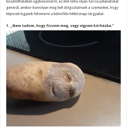
kiszámíthatatlan egybeeséséről, az élet néha olyan furcsa pillanatokat
generál, amikor komolyan meg kell dolgoztatnunk a szemünket, hogy
képesek legyünk felismerni a különféle hétköznapi tárgyakat.
1. ,,Nem tudom, hogy főzzem meg, vagy vigyem kórházba.”