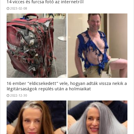
14 vicces és furcsa fotó az internetről
2023-02-08
16 ember “eldicsekedett” vele, hogyan adták vissza nekik a
légitársaságok repülés után a holmiaikat
2022-12-30