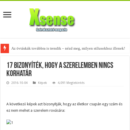
Az övtáskák továbbra is trendik – nézd meg, milyen stílusokhoz illenek!
17 bizonyíték, hogy a szerelemben nincs
korhatár
2016-10-04
Képek
4,091 Megtekintés
A következő képek azt bizonyítják, hogy az életkor csupán egy szám és
ez nem mehet a szerelem rovására: