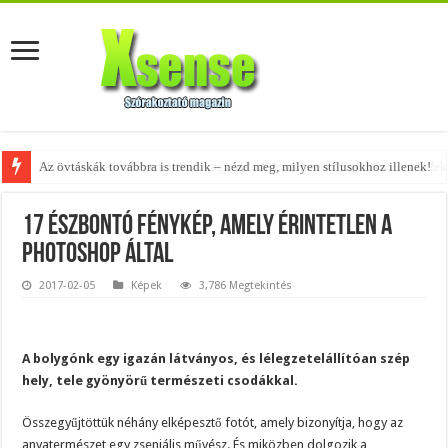
Az övtáskák továbbra is trendik – nézd meg, milyen stílusokhoz illenek!
17 észbontó fénykép, amely érintetlen a
photoshop által
2017-02-05
Képek
3,786 Megtekintés
A bolygónk egy igazán látványos, és lélegzetelállítóan szép
hely, tele gyönyörű természeti csodákkal.
Összegyűjtöttük néhány elképesztő fotót, amely bizonyítja, hogy az
anyatermészet egy zseniális művész. És miközben dolgozik a