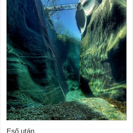
Eső után