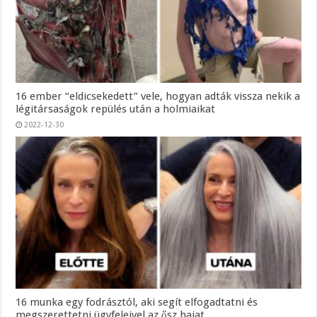
16 ember “eldicsekedett” vele, hogyan adták vissza nekik a
légitársaságok repülés után a holmiaikat
2022-12-30
16 munka egy fodrásztól, aki segít elfogadtatni és
megszerettetni ügyfeleivel az ősz hajat