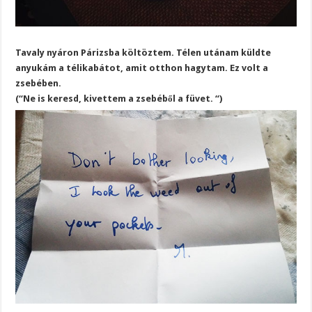
Tavaly nyáron Párizsba költöztem. Télen utánam küldte
anyukám a télikabátot, amit otthon hagytam. Ez volt a
zsebében.
(“Ne is keresd, kivettem a zsebéből a füvet. “)