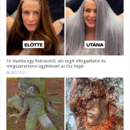
16 munka egy fodrásztól, aki segít elfogadtatni és
megszerettetni ügyfeleivel az ősz hajat
2022-11-21