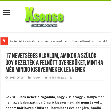
Az övtáskák továbbra is trendik – nézd meg, milyen stílusokhoz illenek!
A tökéletes táskák férfiaknak – fedezd fel az 5 legjobb fazont!
17 nevetséges alkalom, amikor a szülők
úgy kezelték a felnőtt gyereküket, mintha
még mindig kisgyermekek lennének
2018-06-05
Képek
6,363 Megtekintés
Sok szülőnek nehéz elfogadnia, hogy kisfia vagy kislánya már
nem az a babusgatnivaló apró kisgyermek, aki nemrég volt,
hanem már bőven a húszas-, harmincas éveiben járó, önálló