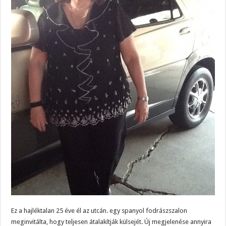
Ez a hajléktalan 25 éve él az utcán. egy spanyol fodrászszalon
meginvitálta, hogy teljesen átalakítják külsejét. Új megjelenése annyira