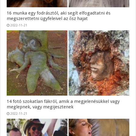
16 munka egy fodrásztól, aki segít elfogadtatni és
megszerettetni ügyfeleivel az ősz hajat
2022-11-21
14 fotó szokatlan fákról, amik a megjelenésükkel vagy
meglepnek, vagy megijesztenek
2022-11-21