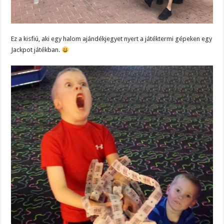
Ez a kisfiú, aki egy halom ajándékjegyet nyert a játéktermi gépeken egy
Jackpot játékban.