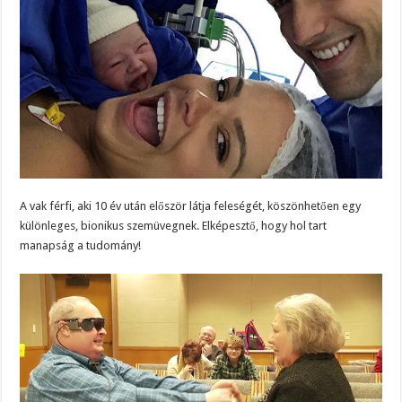
A vak férfi, aki 10 év után először látja feleségét, köszönhetően egy
különleges, bionikus szemüvegnek. Elképesztő, hogy hol tart
manapság a tudomány!