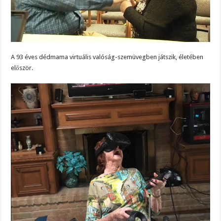
A 93 éves dédmama virtuális valóság-szemüvegben játszik, életében
először.