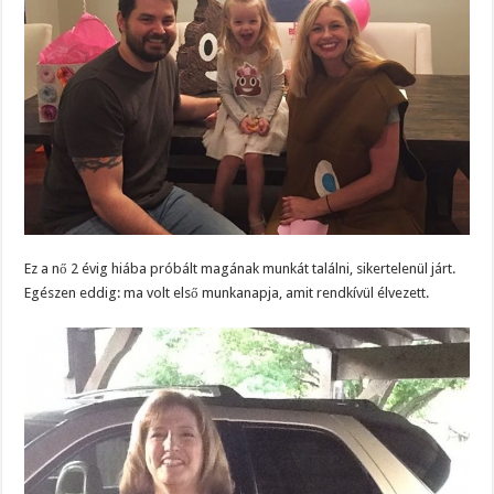
Ez a nő 2 évig hiába próbált magának munkát találni, sikertelenül járt.
Egészen eddig: ma volt első munkanapja, amit rendkívül élvezett.