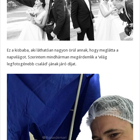
Ez a kisbaba, aki láthatóan nagyon örül annak, hogy meglátta a
napvilágot. Szerintem mindhárman megérdemlik a ‘világ
legfotogénebb család’-jának járó díjat.