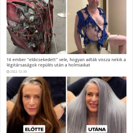
16 ember “eldicsekedett” vele, hogyan adták vissza nekik a
légitársaságok repülés után a holmiaikat
2022-12-30