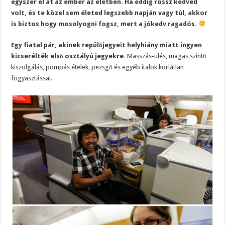
egyszer él át az ember az életben. Ha eddig rossz kedved
volt, és te közel sem életed legszebb napján vagy túl, akkor
is biztos hogy mosolyogni fogsz, mert a jókedv ragadós.
Egy fiatal pár, akinek repülőjegyeit helyhiány miatt ingyen
kicserélték első osztályú jegyekre.
Masszás-ülés, magas szintű
kiszolgálás, pompás ételek, pezsgő és egyéb italok korlátlan
fogyasztással.