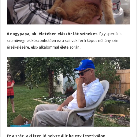
A nagypapa, aki életében először lát színeket.
Egy speciális
szemüvegnek köszönhetően ez a színvak férfi képes néhány szín
érzékelésére, első alkalommal élete során.
Ez a srác, aki igen jó helyre állt be egy fesztiválon.