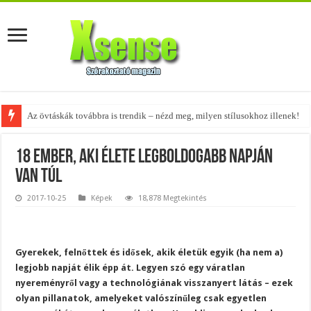
Az övtáskák továbbra is trendik – nézd meg, milyen stílusokhoz illenek!
A tökéletes táskák férfiaknak – fedezd fel az 5 legjobb fazont!
18 ember, aki élete legboldogabb napján
van túl
2017-10-25
Képek
18,878 Megtekintés
Gyerekek, felnőttek és idősek, akik életük egyik (ha nem a)
legjobb napját élik épp át. Legyen szó egy váratlan
nyereményről vagy a technológiának visszanyert látás – ezek
olyan pillanatok, amelyeket valószínűleg csak egyetlen