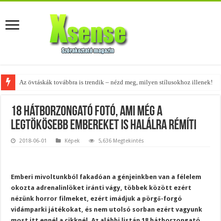
Az övtáskák továbbra is trendik – nézd meg, milyen stílusokhoz illenek!
A tökéletes táskák férfiaknak – fedezd fel az 5 legjobb fazont!
18 hátborzongató fotó, ami még a
legtökösebb embereket is halálra rémíti
2018-06-01
Képek
5,636 Megtekintés
Emberi mivoltunkból fakadóan a génjeinkben van a félelem
okozta adrenalinlöket iránti vágy, többek között ezért
nézünk horror filmeket, ezért imádjuk a pörgő-forgó
vidámparki játékokat, és nem utolsó sorban ezért vagyunk
most itt ennél a cikknél. Az alábbi listán 18 hátborzongató