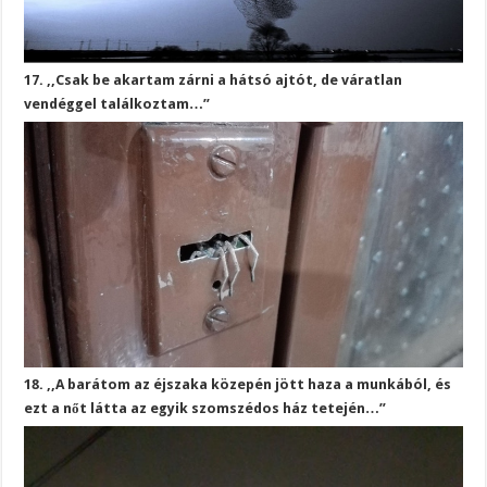
17. ,,Csak be akartam zárni a hátsó ajtót, de váratlan
vendéggel találkoztam…”
18. ,,A barátom az éjszaka közepén jött haza a munkából, és
ezt a nőt látta az egyik szomszédos ház tetején…”