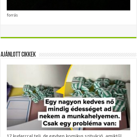
forrás
Ajánlott Cikkek
17 kudarccal teli, de egyben komikus szituáció, amiktől