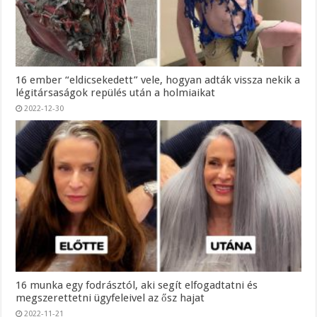
16 ember “eldicsekedett” vele, hogyan adták vissza nekik a
légitársaságok repülés után a holmiaikat
2022-12-30
16 munka egy fodrásztól, aki segít elfogadtatni és
megszerettetni ügyfeleivel az ősz hajat
2022-11-21