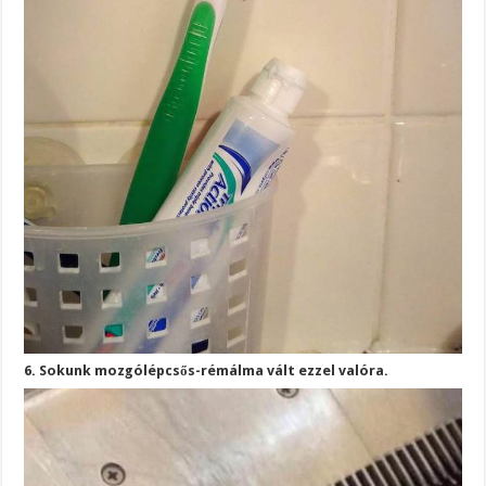
6. Sokunk mozgólépcsős-rémálma vált ezzel valóra.