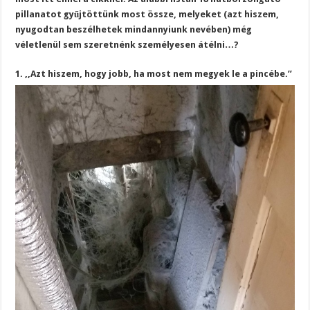
pillanatot gyűjtöttünk most össze, melyeket (azt hiszem,
nyugodtan beszélhetek mindannyiunk nevében) még
véletlenül sem szeretnénk személyesen átélni…?
1. ,,Azt hiszem, hogy jobb, ha most nem megyek le a pincébe.”