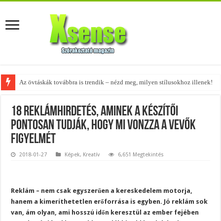
Az övtáskák továbbra is trendik – nézd meg, milyen stílusokhoz illenek!
18 reklámhirdetés, aminek a készítői
pontosan tudják, hogy mi vonzza a vevők
figyelmét
2018-01-27
Képek
,
Kreatív
6,651 Megtekintés
Reklám – nem csak egyszerűen a kereskedelem motorja,
hanem a kimeríthetetlen erőforrása is egyben. Jó reklám sok
van, ám olyan, ami hosszú időn keresztül az ember fejében