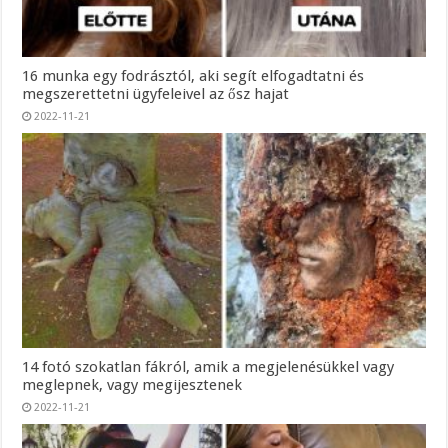
16 munka egy fodrásztól, aki segít elfogadtatni és
megszerettetni ügyfeleivel az ősz hajat
2022-11-21
14 fotó szokatlan fákról, amik a megjelenésükkel vagy
meglepnek, vagy megijesztenek
2022-11-21