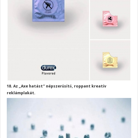
18. Az „Axe hatást” népszerűsítő, roppant kreatív
reklámplakát.