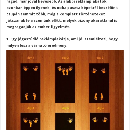
ragad, már jóval kevesebb. Az alábbi reklámplakátok
azonban éppen ilyenek, és noha puszta képekről beszélünk
csupán semmit több, mégis komplett történeteket
játszanak le a szemünk előtt, melyek bizony akaratlanul is
megragadják az ember figyelmét.
1. Egy jógastúdió reklámplakátja, ami jól szemlélteti, hogy
milyen lesz a várható eredmény.