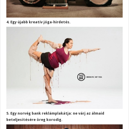
4. Egy újabb kreatív jóga-hirdetés.
5. Egy norvég bank reklámplakátja: ne várj az álmaid
beteljesítésére öreg korodig.