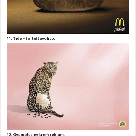
11. Tide – folteltávolító.
12. Gyümölcsjégkrém reklám.