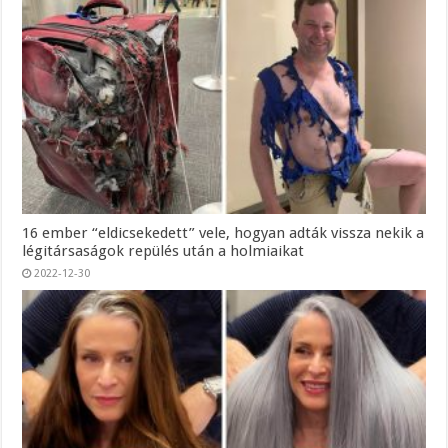
16 ember “eldicsekedett” vele, hogyan adták vissza nekik a
légitársaságok repülés után a holmiaikat
2022-12-30