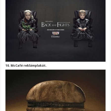
10. McCafé reklámplakát.