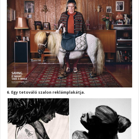
6. Egy tetováló szalon reklámplakátja.