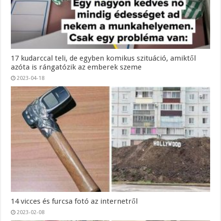
17 kudarccal teli, de egyben komikus szituáció, amiktől
azóta is rángatózik az emberek szeme
2023-04-18
14 vicces és furcsa fotó az internetről
2023-02-08