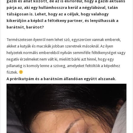
gazdi és állat között, de az is előfordul, hogy a gazdi aktuális
párja az, aki egy hullámhosszra kerül a négylábúval, talán
túlságosan is. Lehet, hogy az a céljuk, hogy valahogy
kikerüljön a képből a féltékeny partner, és lenyúlhassák a
barátnőt, barátot?
Természetesen ilyenről nem lehet szó, egyszerűen vannak emberek,
akiket a kutyák és macskák jobban szeretnek másoknál. Az ilyen
helyzetek normális emberekből nyilván semmiféle féltékenységet vagy
negatív érzelmeket nem vált ki, mielőtt bárki azt hinné, hogy egy
pillanatig is komoly lenne a szöveg, amelyeket feltöltőik a képekhez
fűztek.
A prérikutyám és a barátnőm állandóan együtt alszanak.