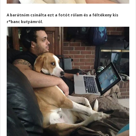
A barátnőm csinálta ezt a fotót rólam és a féltékeny kis
r*banc kutyámról.