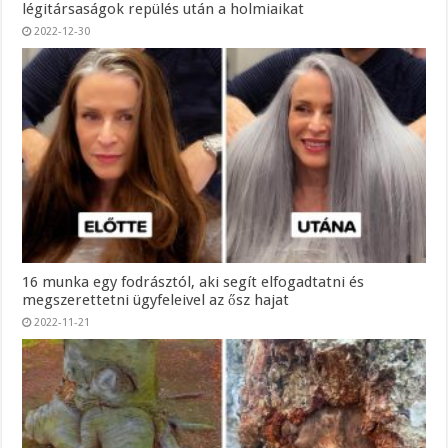
légitársaságok repülés után a holmiaikat
2022-12-30
16 munka egy fodrásztól, aki segít elfogadtatni és
megszerettetni ügyfeleivel az ősz hajat
2022-11-21