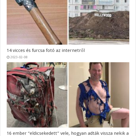
14 vicces és furcsa fotó az internetről
2023-02-08
16 ember “eldicsekedett” vele, hogyan adták vissza nekik a