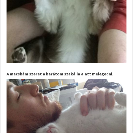
A macskám szeret a barátom szakálla alatt melegedni.