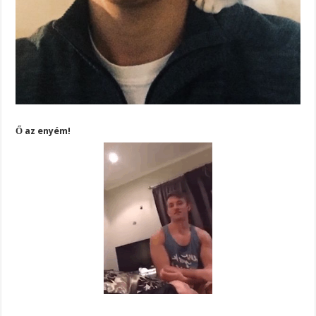
Ő az enyém!