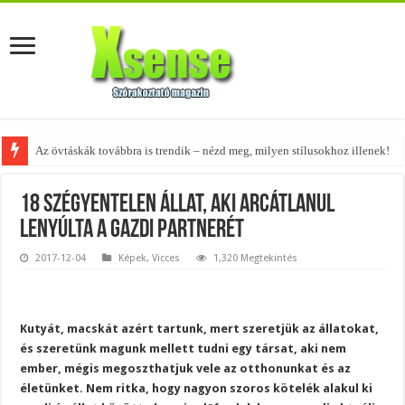
A tökéletes táskák férfiaknak – fedezd fel az 5 legjobb fazont!
18 szégyentelen állat, aki arcátlanul
lenyúlta a gazdi partnerét
2017-12-04
Képek
,
Vicces
1,320 Megtekintés
Kutyát, macskát azért tartunk, mert szeretjük az állatokat,
és szeretünk magunk mellett tudni egy társat, aki nem
ember, mégis megoszthatjuk vele az otthonunkat és az
életünket. Nem ritka, hogy nagyon szoros kötelék alakul ki