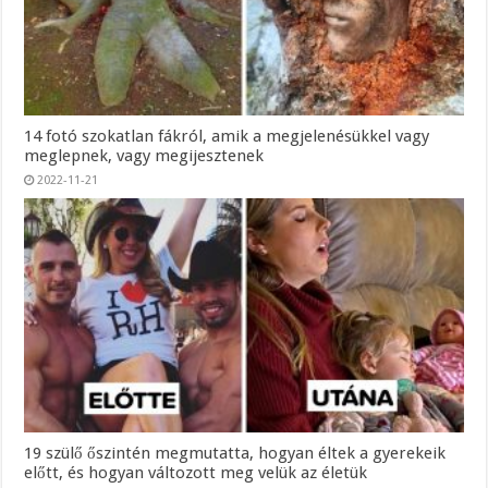
14 fotó szokatlan fákról, amik a megjelenésükkel vagy
meglepnek, vagy megijesztenek
2022-11-21
19 szülő őszintén megmutatta, hogyan éltek a gyerekeik
előtt, és hogyan változott meg velük az életük