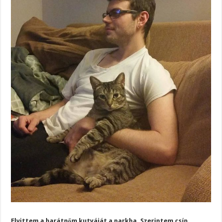
Elvittem a barátnőm kutyáját a parkba. Szerintem csíp