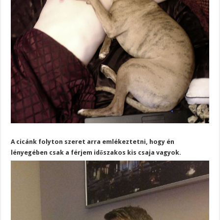
A cicánk folyton szeret arra emlékeztetni, hogy én
lényegében csak a férjem időszakos kis csaja vagyok.