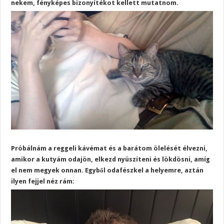
nekem, fényképes bizonyítékot kellett mutatnom.
Próbálnám a reggeli kávémat és a barátom ölelését élvezni,
amikor a kutyám odajön, elkezd nyüszíteni és lökdösni, amíg
el nem megyek onnan. Egyből odafészkel a helyemre, aztán
ilyen fejjel néz rám: