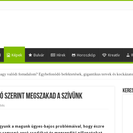
d
Képek
Bulvár
Hírek
Horoszkóp
Kreatív
R
 – nézd meg, milyen stílusokhoz illenek!
Kere
zó szerint megszakad a szívünk
tés
gyunk a magunk ügyes-bajos problémáival, hogy észre
 ragyogó apró csodákat és megrendítő pillanatokat.