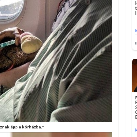
oznak épp a kórházba.”