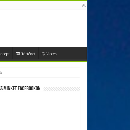
ecept
Történet
Vicces
ss minket Facebookon