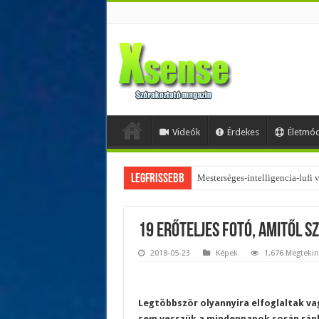
Videók
Érdekes
Életmó
Legfrissebb
Az övtáskák továbbra is trendik
19 erőteljes fotó, amitől s
2018-05-23
Képek
1,676 Megtekin
Legtöbbször olyannyira elfoglaltak va
sem vesszük a mindennapok során ránk