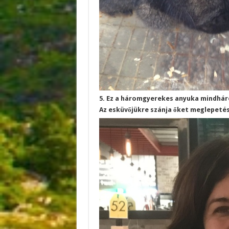
5. Ez a háromgyerekes anyuka mindháro
Az esküvőjükre szánja őket meglepeté