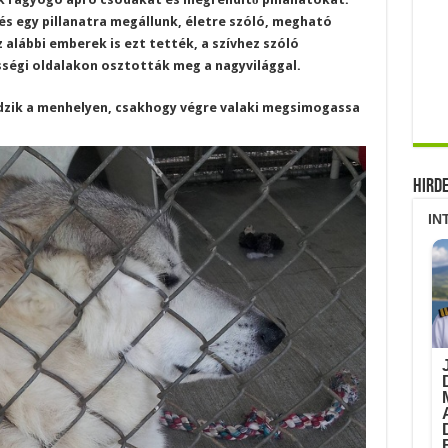
és egy pillanatra megállunk, életre szóló, megható
alábbi emberek is ezt tették, a szívhez szóló
ségi oldalakon osztották meg a nagyvilággal.
lődzik a menhelyen, csakhogy végre valaki megsimogassa
Hird