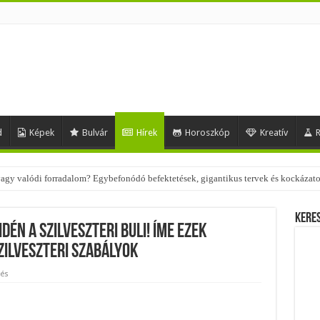
d
Képek
Bulvár
Hírek
Horoszkóp
Kreatív
R
 vagy valódi forradalom? Egybefonódó befektetések, gigantikus tervek és kockázat
 – nézd meg, milyen stílusokhoz illenek!
Kere
IDÉN A SZILVESZTERI BULI! ÍME EZEK
ZILVESZTERI SZABÁLYOK
tés