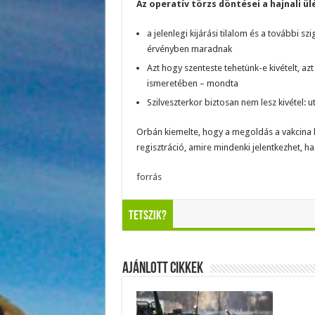
Az operatív törzs döntései a hajnali ü
a jelenlegi kijárási tilalom és a további s
érvényben maradnak
Azt hogy szenteste tehetünk-e kivételt, az
ismeretében – mondta
Szilveszterkor biztosan nem lesz kivétel: u
Orbán kiemelte, hogy a megoldás a vakcina le
regisztráció, amire mindenki jelentkezhet, ha
forrás
Tetszik?
Ajánlott Cikkek