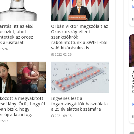
aritás: itt az első
Orbán Viktor megszólalt az
r üzlet, ahol
Oroszország elleni
ntették az orosz
szankciókról:
k árusítását
rábólintottunk a SWIFT-ből
való kizárásukra is
02-26
2022-02-26
tkozott a megvakított
Ingyenes lesz a
ei lány. Örül, hogy él
fogamzásgátlók használata
ban bízik, hogy
a 25 év alattiak számára
r újra látni fog.
2021-09-15
02-17