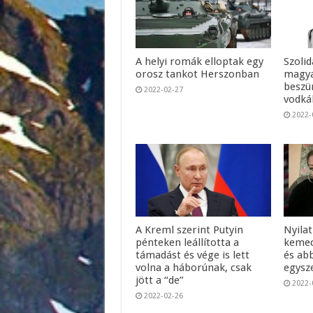
A helyi romák elloptak egy
Szolid
orosz tankot Herszonban
magya
beszü
2022-02-27
vodká
2022-
A Kreml szerint Putyin
Nyila
pénteken leállította a
kemecs
támadást és vége is lett
és ab
volna a háborúnak, csak
egysze
jött a “de”
2022-
2022-02-26