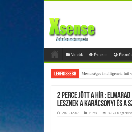
Videók
Érdekes
Életmó
Legfrissebb
Mesterséges-intelligencia-lufi
Az övtáskák továbbra is trendik
2 perce jött a hír : ELMARAD 
LESZNEK A KARÁCSONYI ÉS A S
2020-12-07
Hírek
3,173 Megtekin