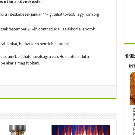
lés után a következők:
zigorú intézkedések január 11-ig, tehát további egy hónapig
t csak december 21-én dönthetjük el, az akkori állapotok
tcabálokat, bulikat idén nem lehet tartani
Hird
sz, ami belátható távolságra van. Holnaptól indul a
 be akarja magát oltani.