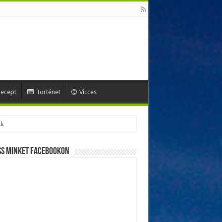
ecept
Történet
Vicces
ok
ss minket Facebookon