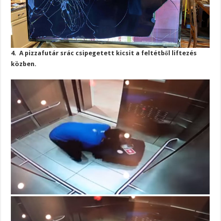
4. A pizzafutár srác csipegetett kicsit a feltétből liftezés
közben.