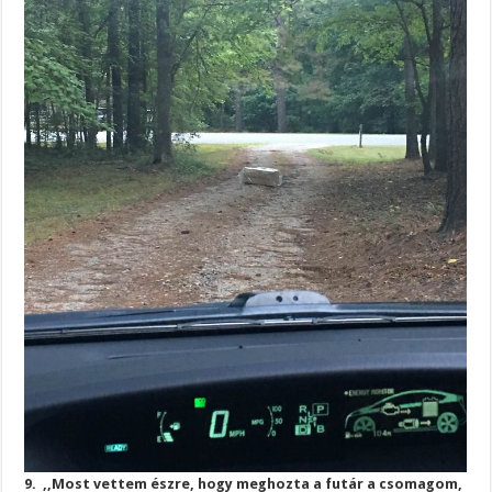
9. ,,Most vettem észre, hogy meghozta a futár a csomagom,