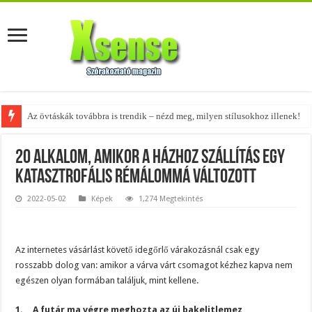
A tökéletes táskák férfiaknak – fedezd fel az 5 legjobb fazont!
20 alkalom, amikor a házhoz szállítás egy
katasztrofális rémálommá változott
2022-05-02
Képek
1,274 Megtekintés
Az internetes vásárlást követő idegőrlő várakozásnál csak egy
rosszabb dolog van: amikor a várva várt csomagot kézhez kapva nem
egészen olyan formában találjuk, mint kellene.
1. ,,A futár ma végre meghozta az új bakelitlemez