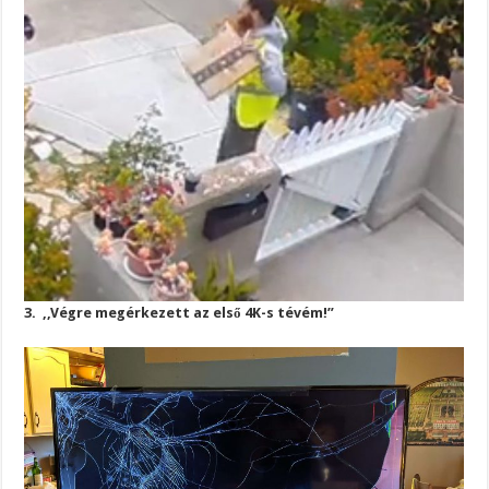
3. ,,Végre megérkezett az első 4K-s tévém!”