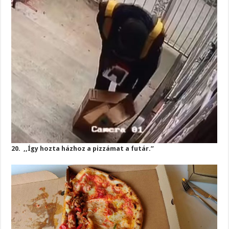
20. ,,Így hozta házhoz a pizzámat a futár.”