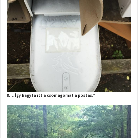
8. ,,Így hagyta itt a csomagomat a postás.”